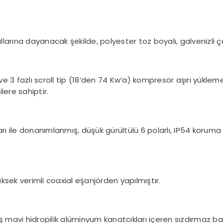
arına dayanacak şekilde, polyester toz boyalı, galvenizli çel
) ve 3 fazlı scroll tip (18’den 74 Kw’a) kompresör aşırı yükle
lere sahiptir.
arı ile donanımlanmış, düşük gürültülü 6 polarlı, IP54 koruma 
ksek verimli coaxial eşanjörden yapılmıştır.
 mavi hidropilik alüminyum kanatcıkları içeren sızdırmaz bakır