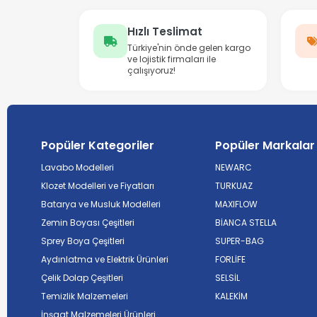
Hızlı Teslimat
Türkiye'nin önde gelen kargo
ve lojistik firmaları ile
çalışıyoruz!
Popüler Kategoriler
Popüler Markalar
Lavabo Modelleri
NEWARC
Klozet Modelleri ve Fiyatları
TURKUAZ
Batarya ve Musluk Modelleri
MAXIFLOW
Zemin Boyası Çeşitleri
BİANCA STELLA
Sprey Boya Çeşitleri
SUPER-BAG
Aydınlatma ve Elektrik Ürünleri
FORLİFE
Çelik Dolap Çeşitleri
SELSİL
Temizlik Malzemeleri
KALEKİM
İnşaat Malzemeleri Ürünleri