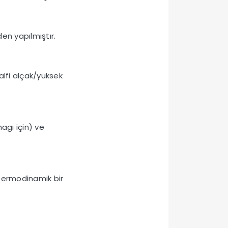
en yapılmıştır.
alfi alçak/yüksek
agı için) ve
 termodinamik bir