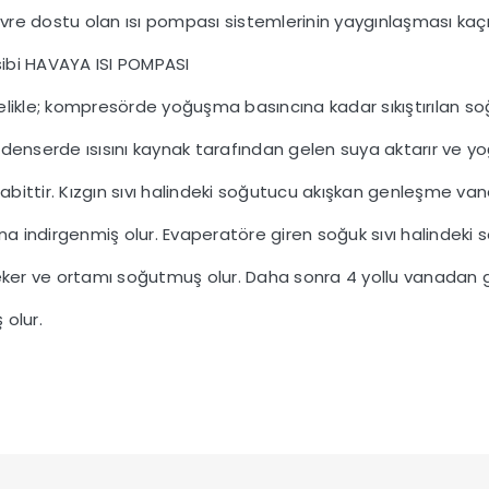
evre dostu olan ısı pompası sistemlerinin yaygınlaşması kaçı
ibi
HAVAYA ISI POMPASI
elikle; kompresörde yoğuşma basıncına kadar sıkıştırılan s
denserde ısısını kaynak tarafından gelen suya aktarır ve yo
 sabittir. Kızgın sıvı halindeki soğutucu akışkan genleşme v
ına indirgenmiş olur. Evaperatöre giren soğuk sıvı halindeki
çeker ve ortamı soğutmuş olur. Daha sonra 4 yollu vanadan 
olur.