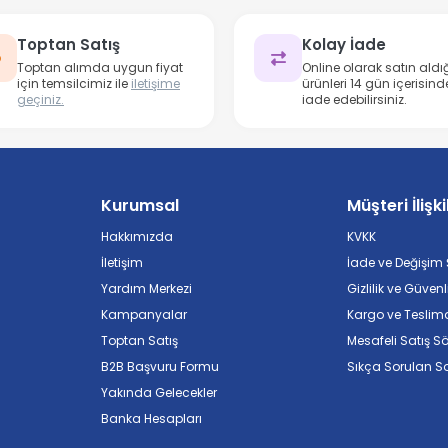
Toptan Satış
Kolay İade
Toptan alımda uygun fiyat
Online olarak satın aldığ
için temsilcimiz ile
iletişime
ürünleri 14 gün içerisind
geçiniz.
iade edebilirsiniz.
Kurumsal
Müşteri İlişki
Hakkımızda
KVKK
İletişim
İade ve Değişim Ş
Yardım Merkezi
Gizlilik ve Güvenl
Kampanyalar
Kargo ve Teslim
Toptan Satış
Mesafeli Satış S
B2B Başvuru Formu
Sıkça Sorulan So
Yakında Gelecekler
Banka Hesapları