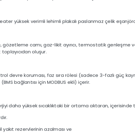
ater yüksek verimli lehimli plakalı paslanmaz çelik eşanjörd
e, gözetleme camı, gaz-likit ayırıcı, termostatik genleşme v
t toplayıcıdan oluşur.
trol devre koruması, faz sıra rölesi (sadece 3-fazlı güç kayn
(BMS bağlantısı için MODBUS ekli) içerir.
rjiyi daha yüksek sıcaklıktaki bir ortama aktaran, içerisinde
dır.
l yakıt rezervlerinin azalması ve