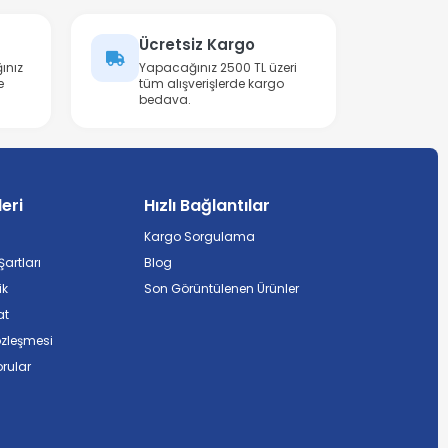
Ücretsiz Kargo
ınız
Yapacağınız 2500 TL üzeri
e
tüm alışverişlerde kargo
bedava.
leri
Hızlı Bağlantılar
Kargo Sorgulama
artları
Blog
ik
Son Görüntülenen Ürünler
at
özleşmesi
rular