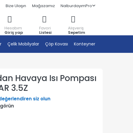
Bize Ulaşın
Mağazamız
NalburdayımPro
Hesabım
Favori
Alışveriş
Giriş yap
Listesi
Sepetim
r
Çelik Mobilyalar
Çöp Kovası
Konteyner
dan Havaya Isı Pompası
AR 3.5Z
 değerlendiren siz olun
 görün