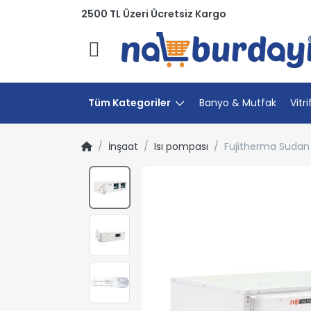
2500 TL Üzeri Ücretsiz Kargo
Menü
Tüm Kategoriler
Banyo & Mutfak
Vitri
İnşaat
Isı pompası
Fujitherma Sudan 