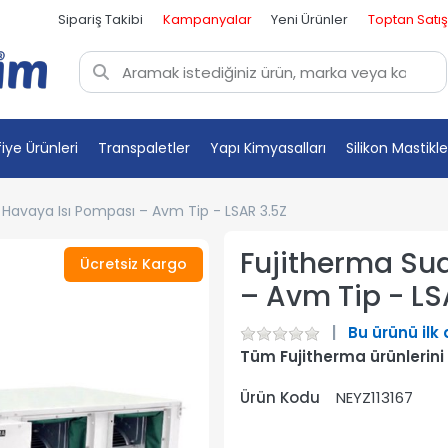
Sipariş Takibi
Kampanyalar
Yeni Ürünler
Toptan Satış
fiye Ürünleri
Transpaletler
Yapı Kimyasalları
Silikon Mastikle
Havaya Isı Pompası – Avm Tip - LSAR 3.5Z
Fujitherma Su
Ücretsiz Kargo
– Avm Tip - LS
Bu ürünü ilk
Tüm Fujitherma ürünlerini
Ürün Kodu
NEYZ113167