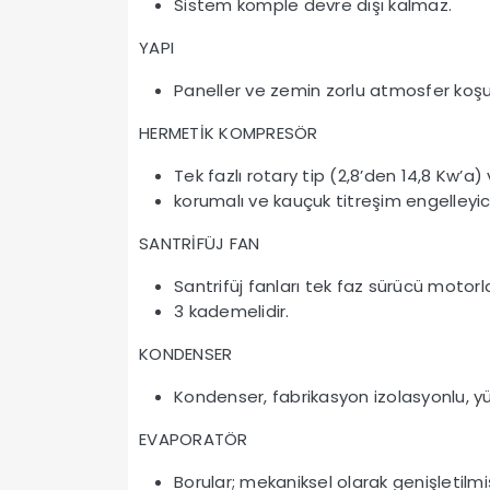
Sistem komple devre dışı kalmaz.
YAPI
Paneller ve zemin zorlu atmosfer koşull
HERMETİK KOMPRESÖR
Tek fazlı rotary tip (2,8’den 14,8 Kw’a
korumalı ve kauçuk titreşim engelleyici
SANTRİFÜJ FAN
Santrifüj fanları tek faz sürücü motorl
3 kademelidir.
KONDENSER
Kondenser, fabrikasyon izolasyonlu, yü
EVAPORATÖR
Borular; mekaniksel olarak genişletilmiş