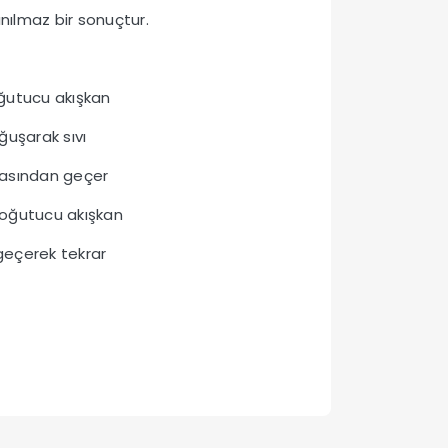
nılmaz bir sonuçtur.
oğutucu akışkan
ğuşarak sıvı
anasından geçer
 soğutucu akışkan
geçerek tekrar