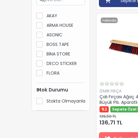
Sepete 
AKAY
Yakında
ARMA HOUSE
ASONIC
BOSS TAPE
BİNA STORE
DECO STİCKER
FLORA
MİKADO
Stok Durumu
İZMİR FIRÇA
NEMKAR
Çalı Fırçası Ağaç
Stokta Olmayanları Gizle
NOBEL
Büyük Pls. Aparatl
%2
Sepete Özel 
PERİLLA
139,50 TL
SUN
136,71 TL
TAK-AS