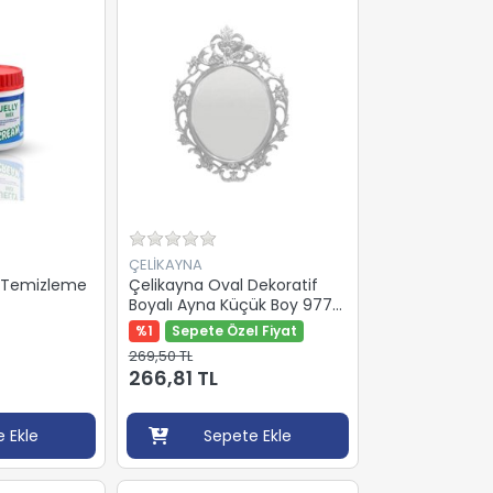
ÇELİKAYNA
El Temizleme
Çelikayna Oval Dekoratif
Boyalı Ayna Küçük Boy 977
61X44X2Cm
%1
Sepete Özel Fiyat
269,50 TL
266,81 TL
 Ekle
Sepete Ekle