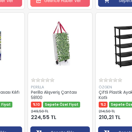
ber Ver
Gelince Haber Ver
Sepete
PERİLLA
ÖZGEN
sası Kılıfı
Perilla Alışveriş Çantası
Çiftli Plastik Aya
58100
Katlı
 Fiyat
%10
Sepete Özel Fiyat
%2
Sepete Öze
249,50 TL
214,50 TL
224,55 TL
210,21 TL