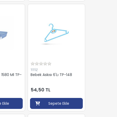
TİTİZ
t 1580 Ml TP-
Bebek Askısı 6'Lı TP-148
54,50 TL
 Ekle
Sepete Ekle