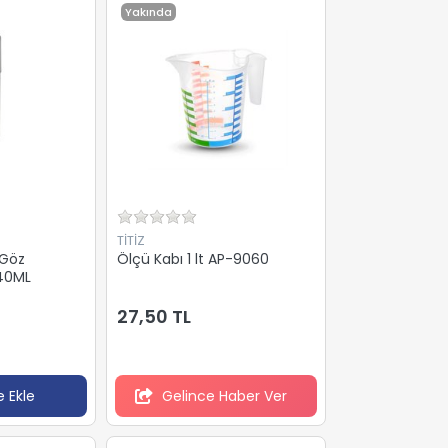
Yakında
TİTİZ
 Göz
Ölçü Kabı 1 lt AP-9060
 40ML
27,50 TL
 Ekle
Gelince Haber Ver