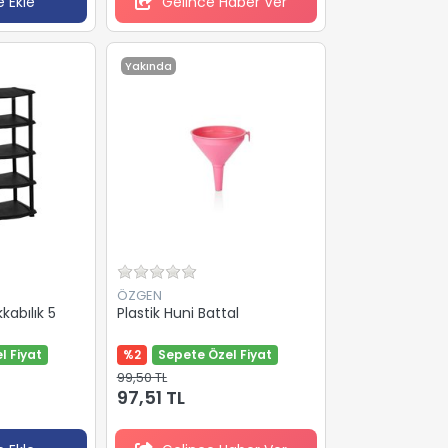
 Ekle
Gelince Haber Ver
Yakında
ÖZGEN
kkabılık 5
Plastik Huni Battal
l Fiyat
%2
Sepete Özel Fiyat
99,50 TL
97,51 TL