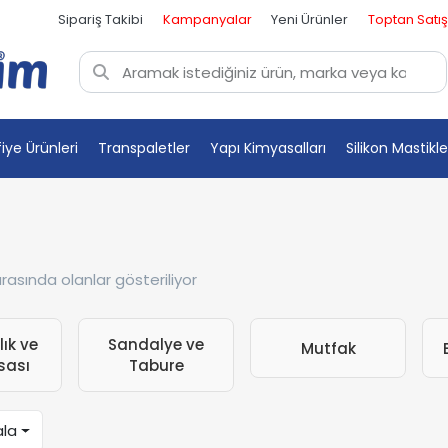
Sipariş Takibi
Kampanyalar
Yeni Ürünler
Toptan Satış
fiye Ürünleri
Transpaletler
Yapı Kimyasalları
Silikon Mastikle
i
rasında olanlar gösteriliyor
k ve
Sandalye ve
Mutfak
E
ası
Tabure
ala