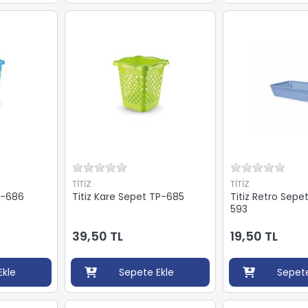
TİTİZ
TİTİZ
P-686
Titiz Kare Sepet TP-685
Titiz Retro Sepe
593
39,50 TL
19,50 TL
Ekle
Sepete Ekle
Sepete