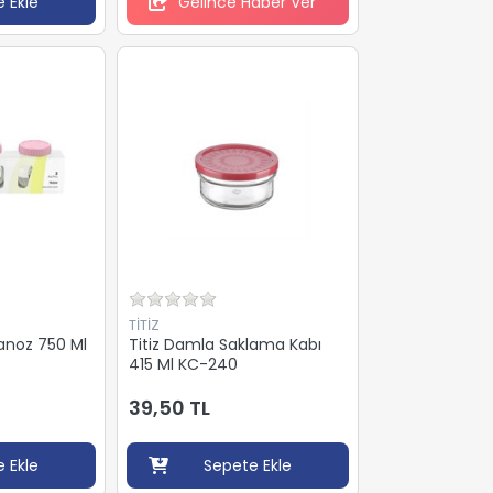
 Ekle
Gelince Haber Ver
TİTİZ
vanoz 750 Ml
Titiz Damla Saklama Kabı
415 Ml KC-240
39,50 TL
 Ekle
Sepete Ekle