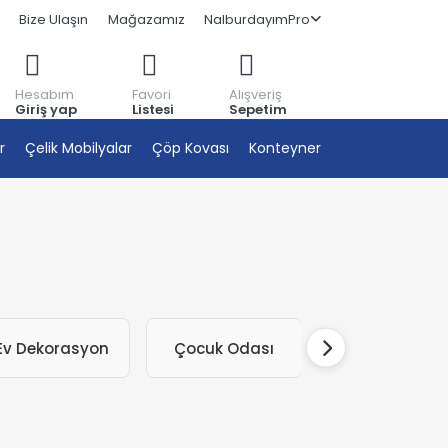
Bize Ulaşın
Mağazamız
NalburdayımPro
Hesabım
Favori
Alışveriş
Giriş yap
Listesi
Sepetim
r
Çelik Mobilyalar
Çöp Kovası
Konteyner
v Dekorasyon
Çocuk Odası
Saklama Kutus