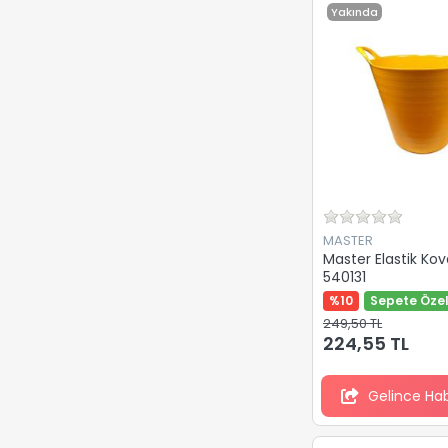
Yakında
MASTER
Master Elastik Kov
540131
%10
Sepete Özel
249,50 TL
224,55 TL
Gelince Ha