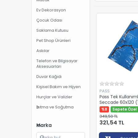
Ev Dekorasyon
Çocuk Odası
Saklama Kutusu
Pet Shop Ürünleri
Askılar
Telefon ve Bilgisayar
Aksesuarları
Duvar Kağıdı
Kişisel Bakım ve Hijyen
PASS
Pass Tek Kullanıml
Hurçlar ve Valizler
Seccade 60x120 (1
Isıtma ve Soğutma
Paket)
%8
Sepete Özel 
349,50 TL
321,54 TL
Marka