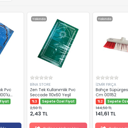
Yakında
Yakında
BİNA STORE
İZMİR FIRÇA
ık Pvc
Zen Tek Kullanımlık Pvc
Bahçe Süpürgesi
00'lü
Seccade 110x60 Yeşil
Cm 001152
Fiyat
%3
Sepete Özel Fiyat
%2
Sepete Öze
2,50 TL
144,50 TL
2,43 TL
141,61 TL