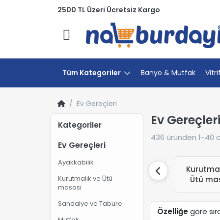
2500 TL Üzeri Ücretsiz Kargo
Menü
Tüm Kategoriler
Banyo & Mutfak
Vitri
Ev Gereçleri
Ev Gereçler
Kategoriler
436
üründen
1-40
a
Ev Gereçleri
Ayakkabılık
Kurutmalı
Ayakkabılık
Kurutmalık ve Ütü
Ütü mas
masası
Sandalye ve Tabure
Özelliğe
göre sır
Mutfak