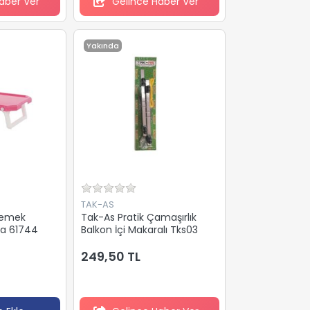
aber Ver
Gelince Haber Ver
Yakında
TAK-AS
Yemek
Tak-As Pratik Çamaşırlık
pa 61744
Balkon İçi Makaralı Tks03
249,50 TL