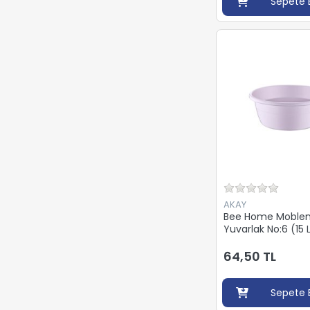
Sepete 
AKAY
Bee Home Moblen
Yuvarlak No:6 (15 
64,50 TL
Sepete 