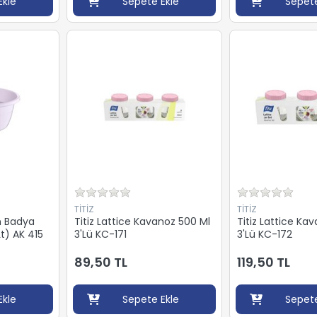
Ekle
Sepete Ekle
Sepete
TİTİZ
TİTİZ
 Badya
Titiz Lattice Kavanoz 500 Ml
Titiz Lattice Ka
Lt) AK 415
3'Lü KC-171
3'Lü KC-172
89,50 TL
119,50 TL
Ekle
Sepete Ekle
Sepete