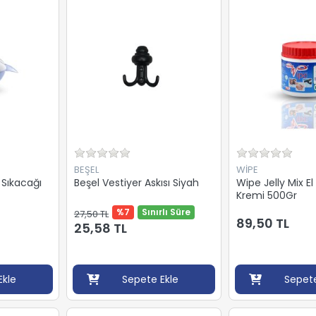
BEŞEL
WİPE
 Sıkacağı
Beşel Vestiyer Askısı Siyah
Wipe Jelly Mix 
Kremi 500Gr
%7
Sınırlı Süre
27,50 TL
89,50 TL
25,58 TL
Ekle
Sepete Ekle
Sepete