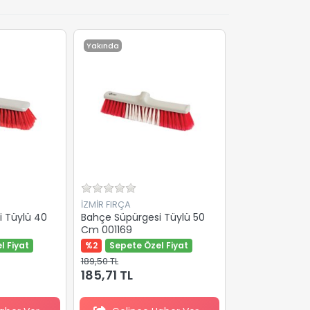
Yakında
İZMİR FIRÇA
 Tüylü 40
Bahçe Süpürgesi Tüylü 50
Cm 001169
l Fiyat
%2
Sepete Özel Fiyat
189,50 TL
185,71 TL