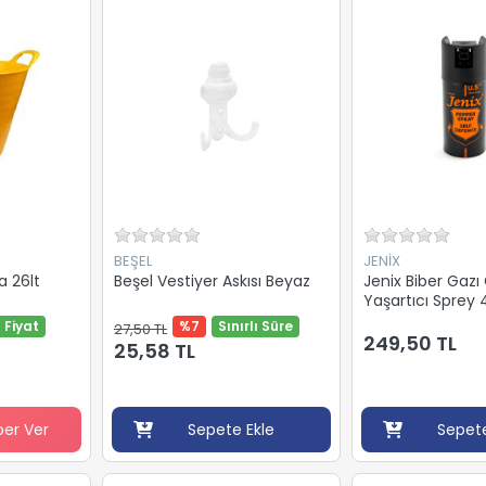
BEŞEL
JENİX
a 26lt
Beşel Vestiyer Askısı Beyaz
Jenix Biber Gazı
Yaşartıcı Sprey
 Fiyat
%7
Sınırlı Süre
27,50 TL
249,50 TL
25,58 TL
ber Ver
Sepete Ekle
Sepete