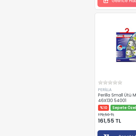
Gelince Ha
TİMON
URVE
ZEN DESIGN
ÇELİKAYNA
ÖZGEN
İZMİR FIRÇA
ŞENYAYLA
PERİLLA
Perilla Small Ütü Ma
46X130 54001
%10
Sepete Özel
179,50 TL
161,55 TL