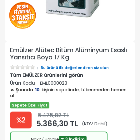
Emülzer Alütec Bitüm Alüminyum Esaslı
Yansıtıcı Boya 17 Kg
Bu ürünü ilk değerlendiren siz olun
Tüm EMÜLZER ürünlerini görün
Ürün Kodu
EML0000023
🔥 Şuanda
10
kişinin sepetinde, tükenmeden hemen
al!
Sepete Özel Fiyat
5.475,82 TL
%2
5.366,30 TL
(KDV Dahil)
Nakit / Havale
%3 İndirim