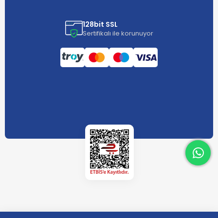
128bit SSL
Sertifikalı ile korunuyor
What
What