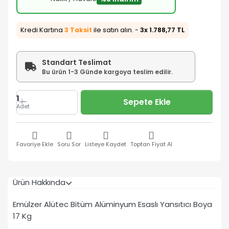
Kredi Kartına
3 Taksit
ile satın alın. -
3x 1.788,77 TL
Standart Teslimat
Bu ürün 1-3 Günde kargoya teslim edilir.
1
Sepete Ekle
Adet
Favoriye Ekle
Soru Sor
Listeye Kaydet
Toptan Fiyat Al
Ürün Hakkında
Emülzer Alütec Bitüm Alüminyum Esaslı Yansıtıcı Boya
17 Kg