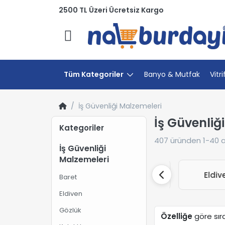
2500 TL Üzeri Ücretsiz Kargo
Menü
Tüm Kategoriler
Banyo & Mutfak
Vitri
İş Güvenliği Malzemeleri
İş Güvenliğ
Kategoriler
407
üründen
1-40
a
İş Güvenliği
Malzemeleri
Baret
Eldive
Baret
Eldiven
Gözlük
Özelliğe
göre sır