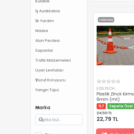
Kulaklık
İş Ayakkabısı
Yakında
İlk Yardım
Maske
Alan Perdesi
Sapanlar
Trafik Malzemeleri
Uyarı Levhaları
Vücut Koruyucu
EZELTECH
Yangın Tüpü
Plastik Zincir Kırm
6mm (mt)
%7
Sepete Özel 
Marka
24,50 TL
22,79 TL