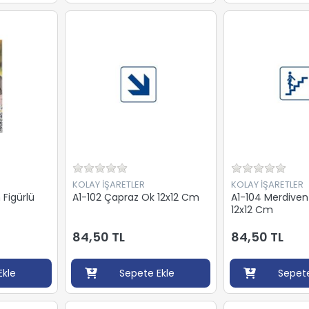
KOLAY İŞARETLER
KOLAY İŞARETLER
 Figürlü
A1-102 Çapraz Ok 12x12 Cm
A1-104 Merdive
12x12 Cm
84,50 TL
84,50 TL
Ekle
Sepete Ekle
Sepete