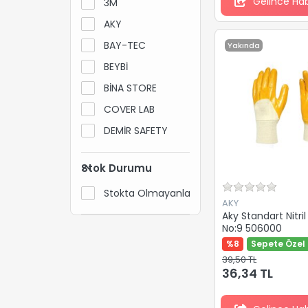
Gelince Ha
3M
AKY
BAY-TEC
Yakında
BEYBİ
BİNA STORE
COVER LAB
DEMİR SAFETY
EMİRHAN
Stok Durumu
ERSAV
Stokta Olmayanları Gizle
ESSAFE
AKY
Aky Standart Nitril
FLOREX
No:9 506000
KARMEN
%8
Sepete Özel 
MASTER
39,50 TL
36,34 TL
NEBULA
PASS