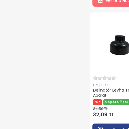
Gelince Ha
Pratikon
REİNDEER
Rock Safety
THREE STAR
VİOLENT
EZELTECH
Delinatör Levha 
Aparatı
%7
Sepete Özel 
34,50 TL
32,09 TL