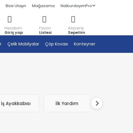
Bize Ulaşın
Mağazamız
NalburdayımPro
Hesabım
Favori
Alışveriş
Giriş yap
Listesi
Sepetim
r
Çelik Mobilyalar
Çöp Kovası
Konteyner
İş Ayakkabısı
İlk Yardım
Maske