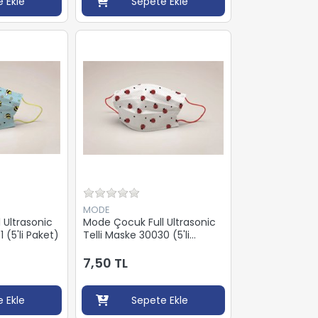
 Ekle
Sepete Ekle
MODE
 Ultrasonic
Mode Çocuk Full Ultrasonic
 (5'li Paket)
Telli Maske 30030 (5'li
Paket)
7,50 TL
 Ekle
Sepete Ekle