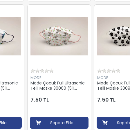
MODE
MODE
ltrasonic
Mode Çocuk Full Ultrasonic
Mode Çocuk Full
5'li
Telli Maske 30060 (5'li
Telli Maske 30093
Paket)
Paket)
7,50 TL
7,50 TL
Ekle
Sepete Ekle
Sepete