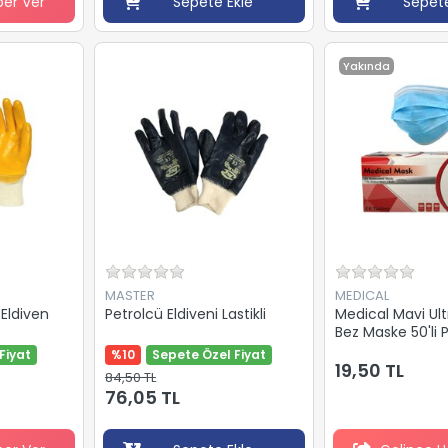
ber Ver
Sepete Ekle
Sepete
Yakında
MASTER
MEDICAL
 Eldiven
Petrolcü Eldiveni Lastikli
Medical Mavi Ult
Bez Maske 50'li 
Fiyat
%10
Sepete Özel Fiyat
19,50 TL
84,50 TL
76,05 TL