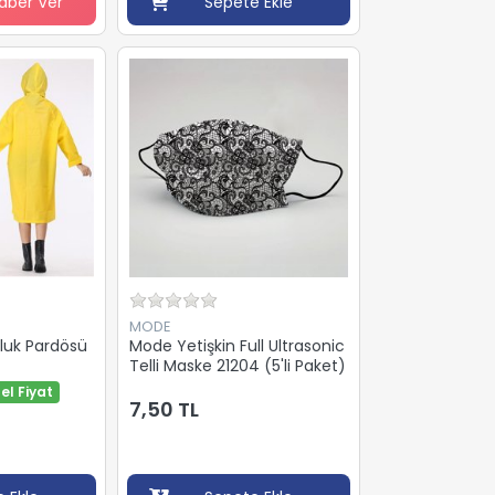
aber Ver
Sepete Ekle
MODE
luk Pardösü
Mode Yetişkin Full Ultrasonic
Telli Maske 21204 (5'li Paket)
el Fiyat
7,50 TL