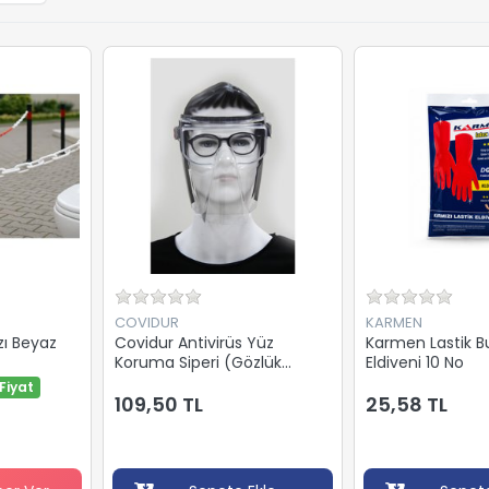
COVIDUR
KARMEN
ızı Beyaz
Covidur Antivirüs Yüz
Karmen Lastik Bu
Koruma Siperi (Gözlük
Eldiveni 10 No
Uyumlu)
Fiyat
109,50 TL
25,58 TL