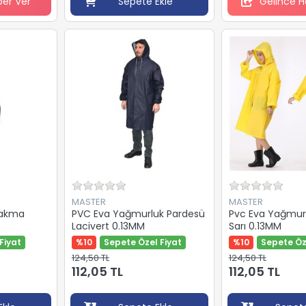
ber Ver
Sepete Ekle
Gelince H
MASTER
MASTER
Takma
PVC Eva Yağmurluk Pardesü
Pvc Eva Yağmur
Lacivert 0.13MM
Sarı 0.13MM
Fiyat
%10
Sepete Özel Fiyat
%10
Sepete Öz
124,50 TL
124,50 TL
112,05 TL
112,05 TL