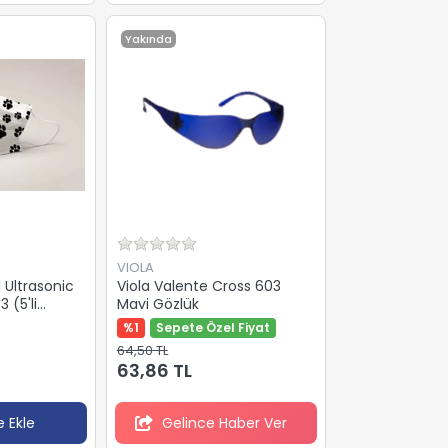
Yakında
VIOLA
 Ultrasonic
Viola Valente Cross 603
 (5'li
Mavi Gözlük
%1
Sepete Özel Fiyat
64,50 TL
63,86 TL
 Ekle
Gelince Haber Ver