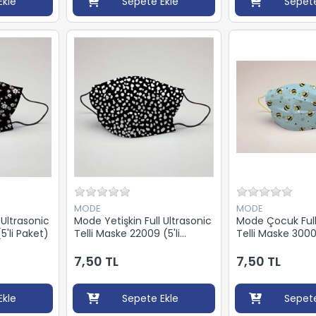
Ekle
Sepete Ekle
Sepete
MODE
MODE
 Ultrasonic
Mode Yetişkin Full Ultrasonic
Mode Çocuk Full
5'li Paket)
Telli Maske 22009 (5'li
Telli Maske 30001
Paket)
7,50 TL
7,50 TL
Ekle
Sepete Ekle
Sepete