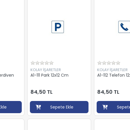
KOLAY İŞARETLER
KOLAY İŞARETLER
erdiven
A1-111 Park 12x12 Cm
A1-112 Telefon 1
84,50 TL
84,50 TL
Ekle
Sepete Ekle
Sepete