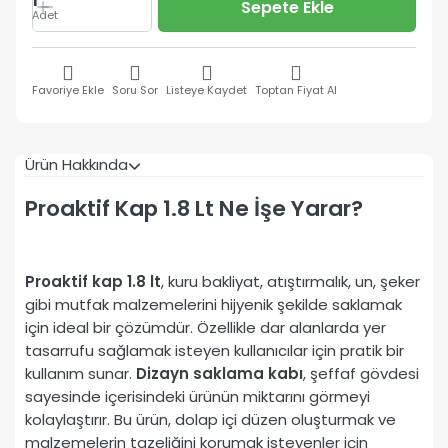
1
Sepete Ekle
Adet
Favoriye Ekle
Soru Sor
Listeye Kaydet
Toptan Fiyat Al
Ürün Hakkında
Proaktif Kap 1.8 Lt Ne İşe Yarar?
Proaktif kap 1.8 lt
, kuru bakliyat, atıştırmalık, un, şeker
gibi mutfak malzemelerini hijyenik şekilde saklamak
için ideal bir çözümdür. Özellikle dar alanlarda yer
tasarrufu sağlamak isteyen kullanıcılar için pratik bir
kullanım sunar.
Dizayn saklama kabı
, şeffaf gövdesi
sayesinde içerisindeki ürünün miktarını görmeyi
kolaylaştırır. Bu ürün, dolap içi düzen oluşturmak ve
malzemelerin tazeliğini korumak isteyenler için