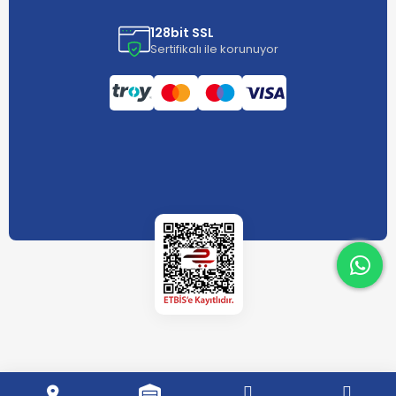
128bit SSL
Sertifikalı ile korunuyor
What
What