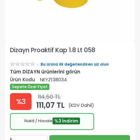
Dizayn Proaktif Kap 1.8 Lt 058
Bu ürünü ilk değerlendiren siz olun
Tüm DİZAYN ürünlerini görün
Ürün Kodu
NEYZ138034
Sepete Özel Fiyat
114,50 TL
%3
111,07 TL
(KDV Dahil)
Nakit / Havale
%3 İndirim