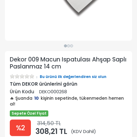
Dekor 009 Macun Ispatulası Ahşap Saplı
Paslanmaz 14 cm
Bu ürünü ilk değerlendiren siz olun
Tüm DEKOR ürünlerini görün
Ürün Kodu
DEKO000268
🔥 Şuanda
10
kişinin sepetinde, tükenmeden hemen
al!
Sepete Özel Fiyat
314,50 TL
%2
308,21 TL
(KDV Dahil)