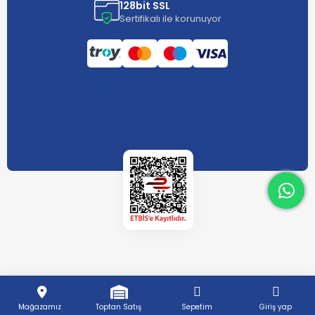
128bit SSL
Sertifikalı ile korunuyor
What
What
Mağazamız
Toptan Satış
Sepetim
Giriş yap