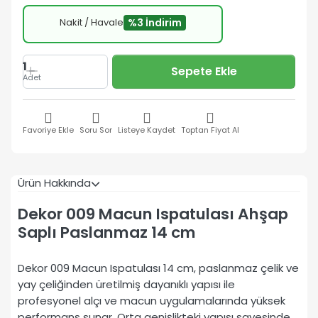
Nakit / Havale
%3 İndirim
1
Sepete Ekle
Adet
Favoriye Ekle
Soru Sor
Listeye Kaydet
Toptan Fiyat Al
Ürün Hakkında
Dekor 009 Macun Ispatulası Ahşap
Saplı Paslanmaz 14 cm
Dekor 009 Macun Ispatulası 14 cm, paslanmaz çelik ve
yay çeliğinden üretilmiş dayanıklı yapısı ile
profesyonel alçı ve macun uygulamalarında yüksek
performans sunar. Orta genişlikteki yapısı sayesinde