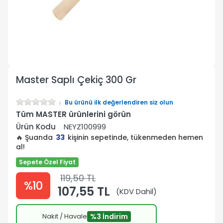
Master Saplı Çekiç 300 Gr
Bu ürünü ilk değerlendiren siz olun
Tüm MASTER ürünlerini görün
Ürün Kodu
NEYZ100999
🔥 Şuanda
33
kişinin sepetinde, tükenmeden hemen
al!
Sepete Özel Fiyat
119,50 TL
%10
107,55 TL
(KDV Dahil)
Nakit / Havale
%3 İndirim