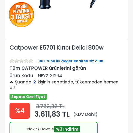
Catpower E5701 Kırıcı Delici 800w
Bu ürünü ilk değerlendiren siz olun
Tüm CATPOWER ürünlerini görün
Ürün Kodu
NEYZ131204
🔥 Şuanda
2
kişinin sepetinde, tükenmeden hemen
al!
Sepete Özel Fiyat
3.762,32 TL
%4
3.611,83 TL
(KDV Dahil)
Nakit / Havale
%3 İndirim