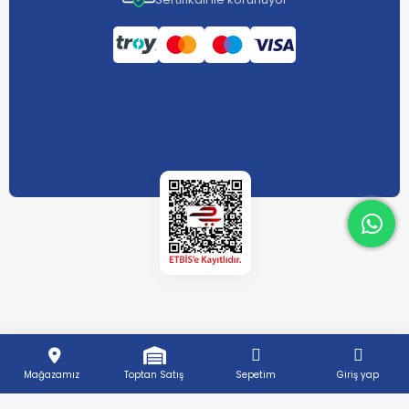
What
What
Mağazamız
Toptan Satış
Sepetim
Giriş yap