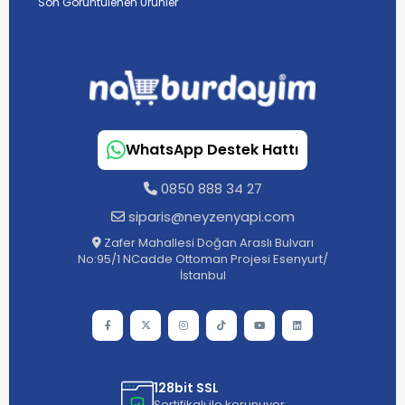
Son Görüntülenen Ürünler
WhatsApp Destek Hattı
0850 888 34 27
siparis@neyzenyapi.com
Zafer Mahallesi Doğan Araslı Bulvarı
No:95/1 NCadde Ottoman Projesi Esenyurt/
İstanbul
128bit SSL
Sertifikalı ile korunuyor