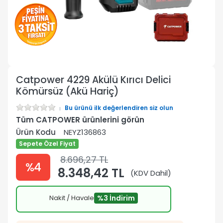
Catpower 4229 Akülü Kırıcı Delici
Kömürsüz (Akü Hariç)
Bu ürünü ilk değerlendiren siz olun
Tüm CATPOWER ürünlerini görün
Ürün Kodu
NEYZ136863
Sepete Özel Fiyat
8.696,27 TL
%4
8.348,42 TL
(KDV Dahil)
Nakit / Havale
%3 İndirim