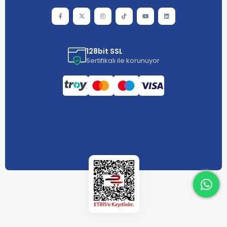
128bit SSL
Sertifikalı ile korunuyor
What
What