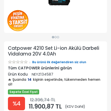
Catpower 4210 Set Li-ion Akülü Darbeli
Vidalama 20V 4.0Ah
Bu ürünü ilk değerlendiren siz olun
Tüm CATPOWER ürünlerini görün
Ürün Kodu
NEYZ134587
🔥 Şuanda
14
kişinin sepetinde, tükenmeden hemen
al!
Sepete Özel Fiyat
12.396,74 TL
%4
11.900,87 TL
(KDV Dahil)