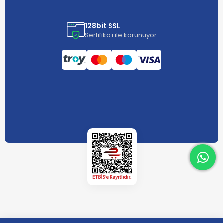
128bit SSL
Sertifikalı ile korunuyor
What
What