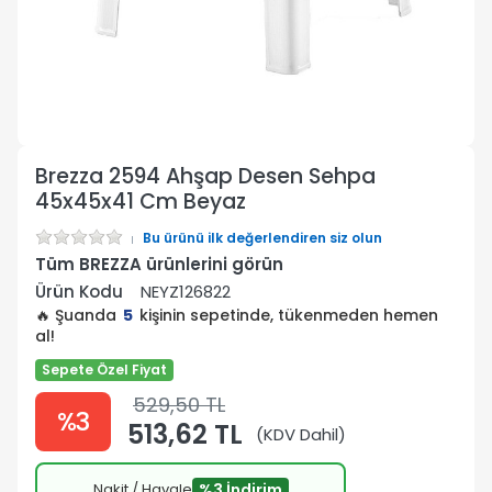
Brezza 2594 Ahşap Desen Sehpa
45x45x41 Cm Beyaz
Bu ürünü ilk değerlendiren siz olun
Tüm BREZZA ürünlerini görün
Ürün Kodu
NEYZ126822
🔥 Şuanda
5
kişinin sepetinde, tükenmeden hemen
al!
Sepete Özel Fiyat
529,50 TL
%3
513,62 TL
(KDV Dahil)
Nakit / Havale
%3 İndirim