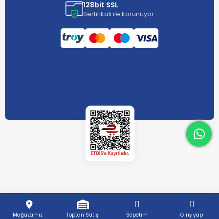
128bit SSL
Sertifikalı ile korunuyor
What
What
Mağazamız
Toptan Satış
Sepetim
Giriş yap