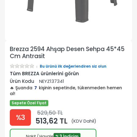
Brezza 2594 Ahşap Desen Sehpa 45*45
Cm Antrasit
Bu ürünü ilk değerlendiren siz olun
Tüm BREZZA ürünlerini görün
Ürün Kodu
NEYZ137341
🔥 Şuanda
7
kişinin sepetinde, tükenmeden hemen
al!
Sepete Özel Fiyat
529,50 TL
%3
513,62 TL
(KDV Dahil)
Nakit / Havale
%3 İndirim