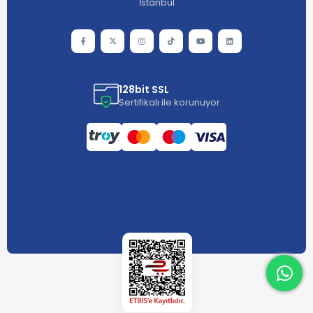
İstanbul
128bit SSL
Sertifikalı ile korunuyor
What
What