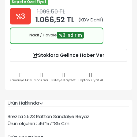
Sepete Özel Fiyat
1.099,50 TL
%3
1.066,52 TL
(KDV Dahil)
Nakit / Havale
%3 İndirim
Stoklara Gelince Haber Ver
Favoriye Ekle
Soru Sor
Listeye Kaydet
Toptan Fiyat Al
Ürün Hakkında
Brezza 2523 Rattan Sandalye Beyaz
Ürün ölçüleri : 46*57*85 Cm