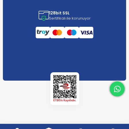
128bit SSL
Sertifikalı ile korunuyor
What
What