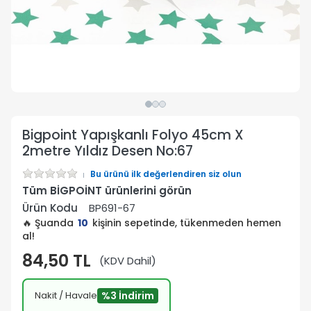
Bigpoint Yapışkanlı Folyo 45cm X
2metre Yıldız Desen No:67
Bu ürünü ilk değerlendiren siz olun
Tüm BİGPOİNT ürünlerini görün
Ürün Kodu
BP691-67
🔥 Şuanda
10
kişinin sepetinde, tükenmeden hemen
al!
84,50 TL
(KDV Dahil)
Nakit / Havale
%3 İndirim