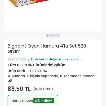
Bigpoint Oyun Hamuru 4'lü Set 520
Gram
Bu ürünü ilk değerlendiren siz olun
Tüm BİGPOİNT ürünlerini görün
Ürün Kodu
BP760-04
🔥 Şuanda
6
kişinin sepetinde, tükenmeden hemen
al!
89,50 TL
(KDV Dahil)
Nakit / Havale
%3 İndirim