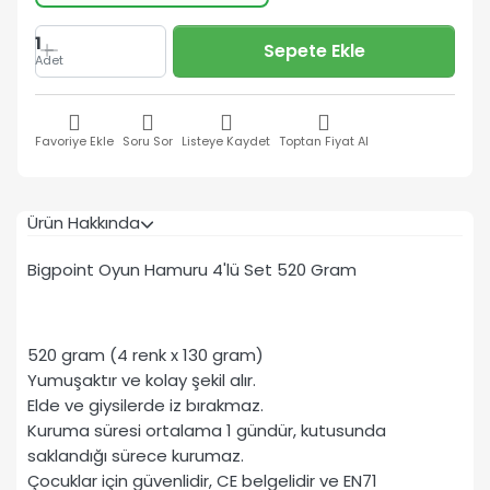
1
Sepete Ekle
Adet
Favoriye Ekle
Soru Sor
Listeye Kaydet
Toptan Fiyat Al
Ürün Hakkında
Bigpoint Oyun Hamuru 4'lü Set 520 Gram
520 gram (4 renk x 130 gram)
Yumuşaktır ve kolay şekil alır.
Elde ve giysilerde iz bırakmaz.
Kuruma süresi ortalama 1 gündür, kutusunda
saklandığı sürece kurumaz.
Çocuklar için güvenlidir, CE belgelidir ve EN71