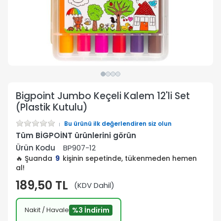
Bigpoint Jumbo Keçeli Kalem 12'li Set
(Plastik Kutulu)
Bu ürünü ilk değerlendiren siz olun
Tüm BİGPOİNT ürünlerini görün
Ürün Kodu
BP907-12
🔥 Şuanda
9
kişinin sepetinde, tükenmeden hemen
al!
189,50 TL
(KDV Dahil)
Nakit / Havale
%3 İndirim