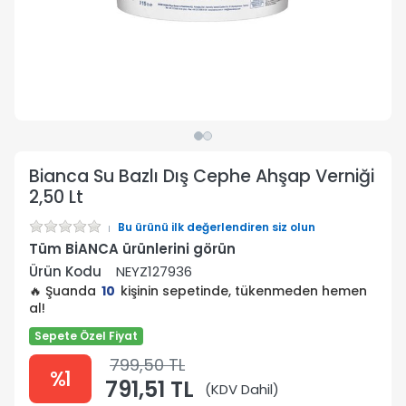
Bianca Su Bazlı Dış Cephe Ahşap Verniği
2,50 Lt
Bu ürünü ilk değerlendiren siz olun
Tüm BİANCA ürünlerini görün
Ürün Kodu
NEYZ127936
🔥 Şuanda
10
kişinin sepetinde, tükenmeden hemen
al!
Sepete Özel Fiyat
799,50 TL
%1
791,51 TL
(KDV Dahil)