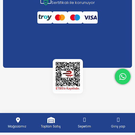
Sertifikalı ile korunuyor
What
What
Mağazamız
Toptan Satış
Sepetim
Giriş yap