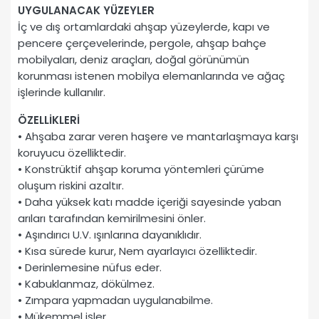
UYGULANACAK YÜZEYLER
İç ve dış ortamlardaki ahşap yüzeylerde, kapı ve
pencere çerçevelerinde, pergole, ahşap bahçe
mobilyaları, deniz araçları, doğal görünümün
korunması istenen mobilya elemanlarında ve ağaç
işlerinde kullanılır.
ÖZELLİKLERİ
• Ahşaba zarar veren haşere ve mantarlaşmaya karşı
koruyucu özelliktedir.
• Konstrüktif ahşap koruma yöntemleri çürüme
oluşum riskini azaltır.
• Daha yüksek katı madde içeriği sayesinde yaban
arıları tarafından kemirilmesini önler.
• Aşındırıcı U.V. ışınlarına dayanıklıdır.
• Kısa sürede kurur, Nem ayarlayıcı özelliktedir.
• Derinlemesine nüfus eder.
• Kabuklanmaz, dökülmez.
• Zımpara yapmadan uygulanabilme.
• Mükemmel işler.