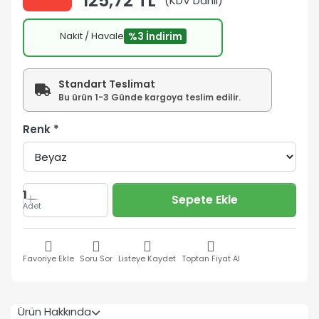
125,72 TL
(KDV Dahil)
Nakit / Havale
%3 İndirim
Standart Teslimat
Bu ürün 1-3 Günde kargoya teslim edilir.
Renk
1
Sepete Ekle
Adet
Favoriye Ekle
Soru Sor
Listeye Kaydet
Toptan Fiyat Al
Ürün Hakkında