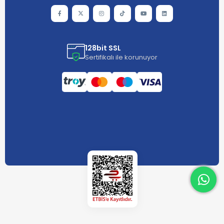
128bit SSL
Sertifikalı ile korunuyor
What
What