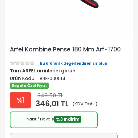
Arfel Kombine Pense 180 Mm Arf-1700
Bu ürünü ilk değerlendiren siz olun
Tüm ARFEL ürünlerini görün
Ürün Kodu
ARFE000014
Sepete Özel Fiyat
349,50 TL
%1
346,01 TL
(KDV Dahil)
Nakit / Havale
%3 İndirim