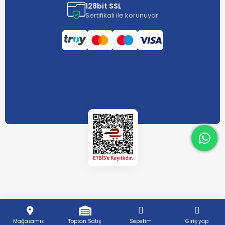
128bit SSL
Sertifikalı ile korunuyor
What
What
Mağazamız
Toptan Satış
Sepetim
Giriş yap