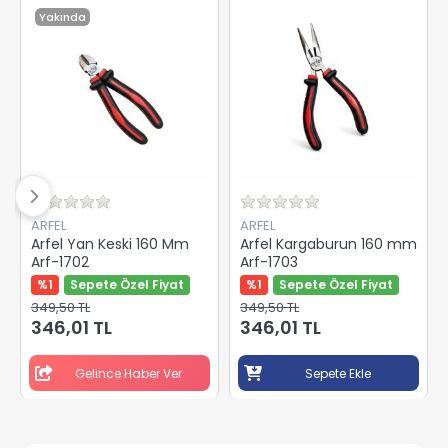
Yakında
ARFEL
ARFEL
Arfel Yan Keski 160 Mm
Arfel Kargaburun 160 mm
Arf-1702
Arf-1703
%1
Sepete Özel Fiyat
%1
Sepete Özel Fiyat
349,50 TL
349,50 TL
346,01 TL
346,01 TL
Gelince Haber Ver
Sepete Ekle