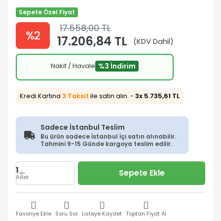
Sepete Özel Fiyat
17.558,00 TL
%2
17.206,84 TL
(KDV Dahil)
Nakit / Havale
%3 İndirim
Kredi Kartına
3 Taksit
ile satın alın. -
3x 5.735,61 TL
Sadece İstanbul Teslim
Bu ürün sadece İstanbul İçi satın alınabilir.
Tahmini 9-15 Günde kargoya teslim edilir.
1
Sepete Ekle
Adet
Favoriye Ekle
Soru Sor
Listeye Kaydet
Toptan Fiyat Al