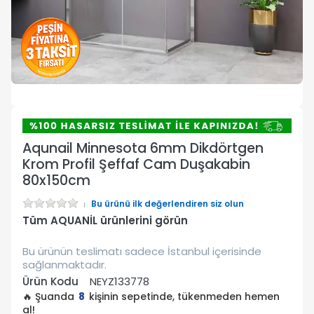
Aqunail Minnesota 6mm Dikdörtgen
Krom Profil Şeffaf Cam Duşakabin
80x150cm
Bu ürünü ilk değerlendiren siz olun
Tüm AQUANİL ürünlerini görün
Bu ürünün teslimatı sadece İstanbul içerisinde
sağlanmaktadır.
Ürün Kodu
NEYZ133778
🔥 Şuanda
8
kişinin sepetinde, tükenmeden hemen
al!