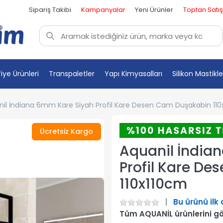
Sipariş Takibi
Kampanyalar
Yeni Ürünler
Toptan Satış
fiye Ürünleri
Transpaletler
Yapı Kimyasalları
Silikon Mastikle
il İndiana 6mm Kare Siyah Profil Kare Desen Cam Duşakabin 11
Ücretsiz Kargo
Aquanil İndia
Profil Kare D
110x110cm
Bu ürünü ilk
Tüm AQUANİL ürünlerini g