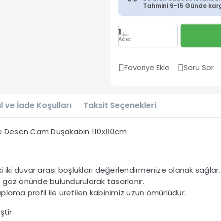
Tahmini 9-15 Günde kargo
1
Adet
Favoriye Ekle
Soru Sor
l ve İade Koşulları
Taksit Seçenekleri
are Desen Cam Duşakabin 110x110cm
 iki duvar arası boşlukları değerlendirmenize olanak sağlar.
te göz önünde bulundurularak tasarlanır.
lama profil ile üretilen kabinimiz uzun ömürlüdür.
tir.