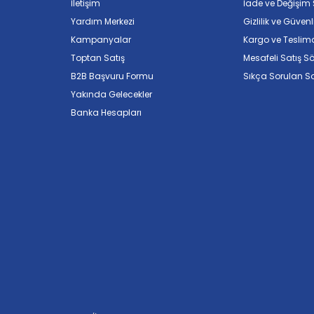
İletişim
İade ve Değişim Ş
Yardım Merkezi
Gizlilik ve Güvenl
Kampanyalar
Kargo ve Teslim
Toptan Satış
Mesafeli Satış S
B2B Başvuru Formu
Sıkça Sorulan So
Yakında Gelecekler
Banka Hesapları