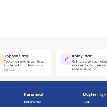
Toptan Satış
Kolay İade
Toptan alımda uygun fiyat
Online olarak satın aldığ
için temsilcimiz ile
iletişime
ürünleri 14 gün içerisind
geçiniz.
iade edebilirsiniz.
Kurumsal
Müşteri İlişki
Hakkımızda
KVKK