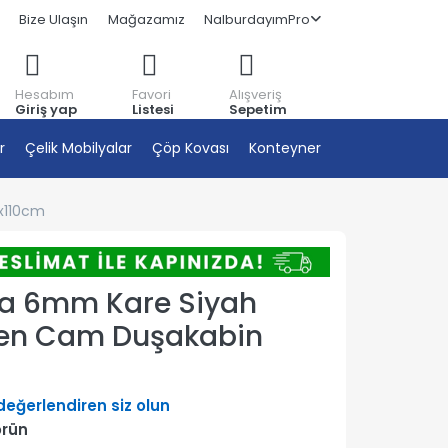
Bize Ulaşın
Mağazamız
NalburdayımPro
Hesabım
Favori
Alışveriş
Giriş yap
Listesi
Sepetim
r
Çelik Mobilyalar
Çöp Kovası
Konteyner
0x110cm
na 6mm Kare Siyah
esen Cam Duşakabin
 değerlendiren siz olun
örün