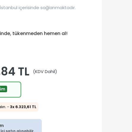
İstanbul içerisinde sağlanmaktadır.
tinde, tükenmeden hemen al!
,84 TL
(KDV Dahil)
rim
alın. -
3x 6.323,61 TL
im
çi satın alınabilir.