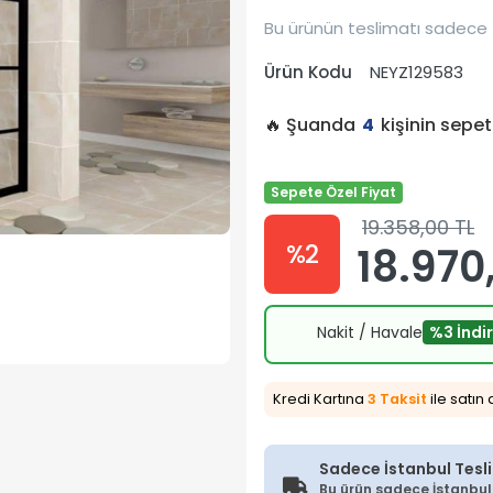
Bu ürünün teslimatı sadece 
Ürün Kodu
NEYZ129583
🔥 Şuanda
4
kişinin sepe
Sepete Özel Fiyat
19.358,00 TL
%2
18.970
Nakit / Havale
%3 İndi
Kredi Kartına
3 Taksit
ile satın 
Sadece İstanbul Tesl
Bu ürün sadece İstanbul İ