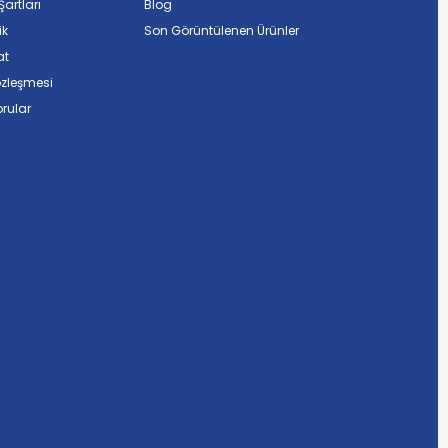
artları
Blog
ik
Son Görüntülenen Ürünler
at
özleşmesi
rular