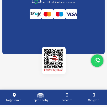
Sertifikalı ile korunuyor
What
What
Mağazamız
Toptan Satış
Sepetim
Giriş yap