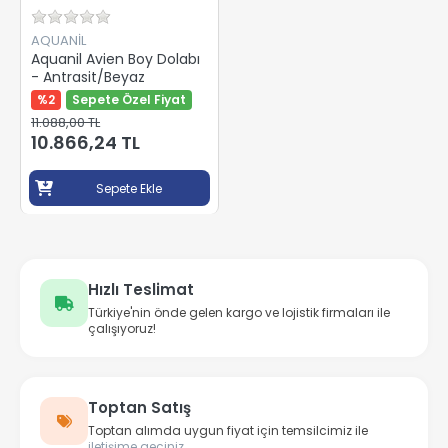
AQUANİL
Aquanil Avien Boy Dolabı
- Antrasit/Beyaz
%2
Sepete Özel Fiyat
11.088,00 TL
10.866,24 TL
Sepete Ekle
Hızlı Teslimat
Türkiye'nin önde gelen kargo ve lojistik firmaları ile
çalışıyoruz!
Toptan Satış
Toptan alımda uygun fiyat için temsilcimiz ile
iletişime geçiniz.