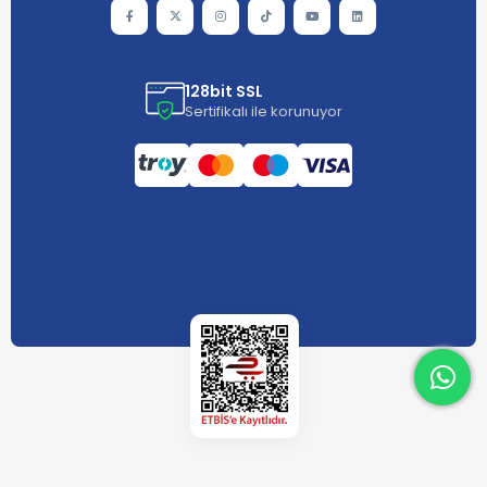
128bit SSL
Sertifikalı ile korunuyor
What
What