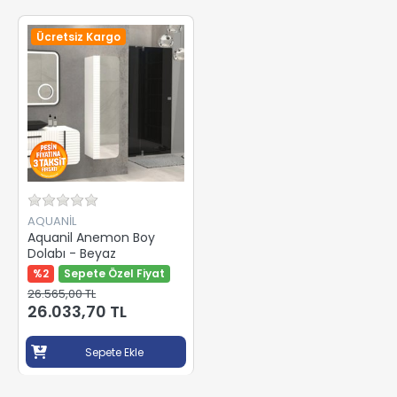
Ücretsiz Kargo
AQUANİL
Aquanil Anemon Boy
Dolabı - Beyaz
%2
Sepete Özel Fiyat
26.565,00 TL
26.033,70 TL
Sepete Ekle