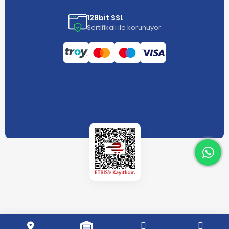
128bit SSL
Sertifikalı ile korunuyor
What
What