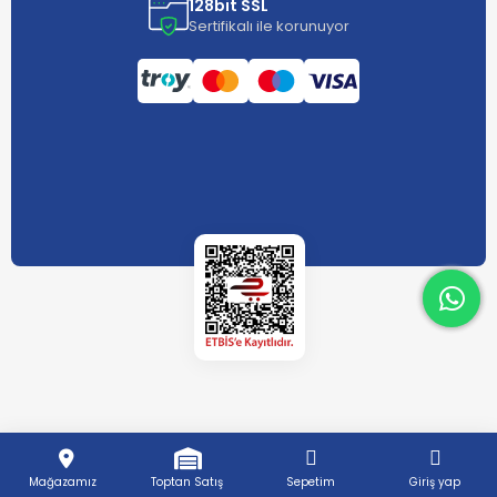
128bit SSL
Sertifikalı ile korunuyor
What
What
Mağazamız
Toptan Satış
Sepetim
Giriş yap