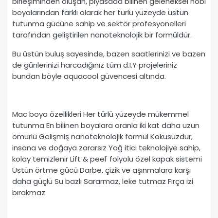
birleşiminden oluşan, piyasada bilinen geleneksel hobi
boyalarından farklı olarak her türlü yüzeyde üstün
tutunma gücüne sahip ve sektör profesyonelleri
tarafından geliştirilen nanoteknolojik bir formüldür.
Bu üstün buluş sayesinde, bazen saatlerinizi ve bazen
de günlerinizi harcadığınız tüm d.I.Y projeleriniz
bundan böyle aquacool güvencesi altında.
Mac boya özellikleri Her türlü yüzeyde mükemmel
tutunma En bilinen boyalara oranla iki kat daha uzun
ömürlü Gelişmiş nanoteknolojik formül Kokusuzdur,
insana ve doğaya zararsız Yağ itici teknolojiye sahip,
kolay temizlenir Lift & peel' folyolu özel kapak sistemi
Üstün örtme gücü Darbe, çizik ve aşınmalara karşı
daha güçlü Su bazlı Sararmaz, leke tutmaz Fırça izi
bırakmaz