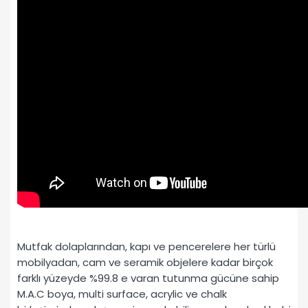
Mutfak dolaplarından, kapı ve pencerelere her türlü
mobilyadan, cam ve seramik objelere kadar birçok
farklı yüzeyde %99.8 e varan tutunma gücüne sahip
M.A.C boya, multi surface, acrylic ve chalk