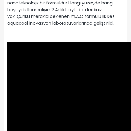
nanoteknolojik bir formüldür Hangi yüzeyde hangi
boyayı kullanmalıyım? Artık böyle bir derdiniz
yok. Çünkü merakla beklenen m.A.C formülü ilk kez
aquacool inovasyon laboratuvarlarında geliştirildi.