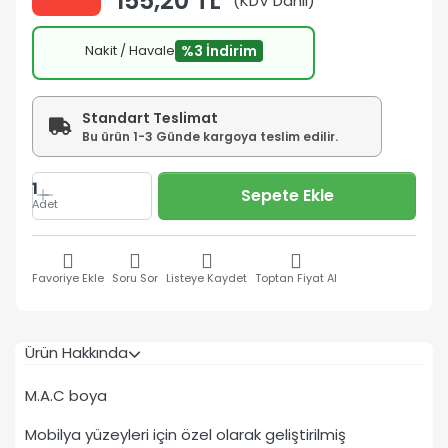
155,20 TL
(KDV Dahil)
Nakit / Havale
%3 İndirim
Standart Teslimat
Bu ürün 1-3 Günde kargoya teslim edilir.
1
Sepete Ekle
Adet
Favoriye Ekle
Soru Sor
Listeye Kaydet
Toptan Fiyat Al
Ürün Hakkında
M.A.C boya
Mobilya yüzeyleri için özel olarak geliştirilmiş