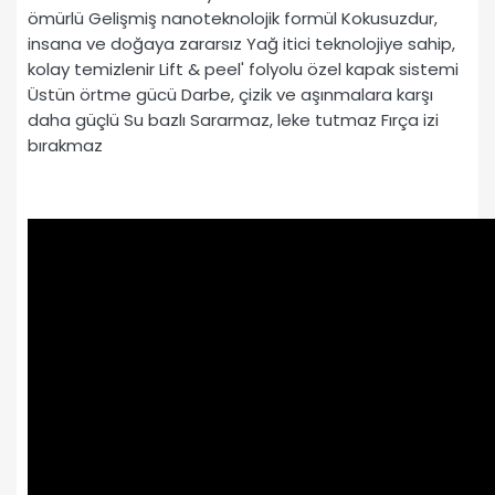
ömürlü Gelişmiş nanoteknolojik formül Kokusuzdur,
insana ve doğaya zararsız Yağ itici teknolojiye sahip,
kolay temizlenir Lift & peel' folyolu özel kapak sistemi
Üstün örtme gücü Darbe, çizik ve aşınmalara karşı
daha güçlü Su bazlı Sararmaz, leke tutmaz Fırça izi
bırakmaz