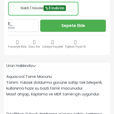
Nakit / Havale
%3 İndirim
1
Sepete Ekle
Adet
Favoriye Ekle
Soru Sor
Listeye Kaydet
Toptan Fiyat Al
Ürün Hakkında
Aquacool Tamir Macunu
Tanım: Yüksek doldurma gücüne sahip tek bileşenli,
kullanıma hazır su bazlı tamir macunudur.
Masif ahşap, kaplama ve MDF tamiri için uygundur.
Özellikleri: Yüksek doldurma gücüne sahip, çatlama