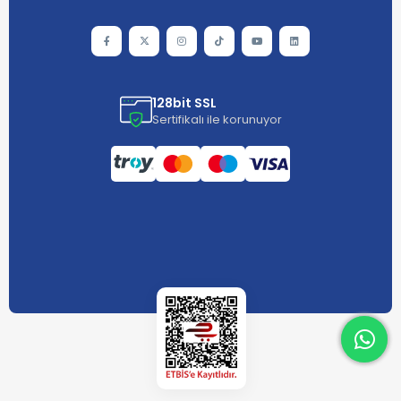
128bit SSL
Sertifikalı ile korunuyor
What
What