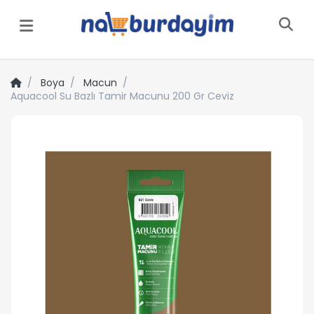
Menü
Boya
Macun
Aquacool Su Bazlı Tamir Macunu 200 Gr Ceviz