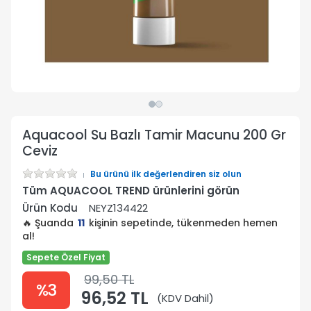
Aquacool Su Bazlı Tamir Macunu 200 Gr
Ceviz
Bu ürünü ilk değerlendiren siz olun
Tüm AQUACOOL TREND ürünlerini görün
Ürün Kodu
NEYZ134422
🔥 Şuanda
11
kişinin sepetinde, tükenmeden hemen
al!
Sepete Özel Fiyat
99,50 TL
%3
96,52 TL
(KDV Dahil)