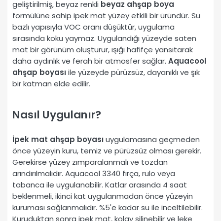
geliştirilmiş, beyaz renkli
beyaz ahşap boya
formülüne sahip ipek mat yüzey etkili bir üründür. Su
bazlı yapısıyla VOC oranı düşüktür, uygulama
sırasında koku yaymaz. Uygulandığı yüzeyde saten
mat bir görünüm oluşturur, ışığı hafifçe yansıtarak
daha aydınlık ve ferah bir atmosfer sağlar.
Aquacool
ahşap boyası
ile yüzeyde pürüzsüz, dayanıklı ve şık
bir katman elde edilir.
Nasıl Uygulanır?
İpek mat ahşap boyası
uygulamasına geçmeden
önce yüzeyin kuru, temiz ve pürüzsüz olması gerekir.
Gerekirse yüzey zımparalanmalı ve tozdan
arındırılmalıdır. Aquacool 3340 fırça, rulo veya
tabanca ile uygulanabilir. Katlar arasında 4 saat
beklenmeli, ikinci kat uygulanmadan önce yüzeyin
kuruması sağlanmalıdır. %5'e kadar su ile inceltilebilir.
Kuruduktan sonra ipek mat, kolay silinebilir ve leke