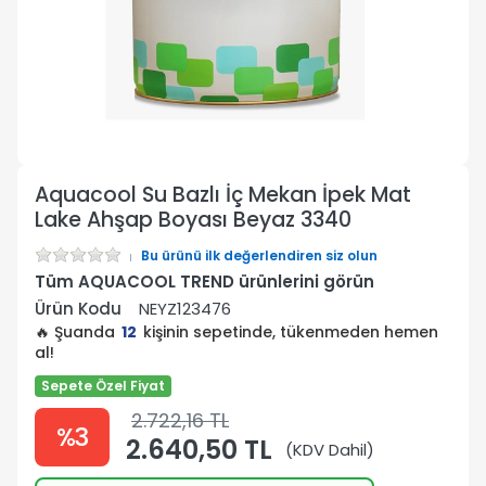
Aquacool Su Bazlı İç Mekan İpek Mat
Lake Ahşap Boyası Beyaz 3340
Bu ürünü ilk değerlendiren siz olun
Tüm AQUACOOL TREND ürünlerini görün
Ürün Kodu
NEYZ123476
🔥 Şuanda
12
kişinin sepetinde, tükenmeden hemen
al!
Sepete Özel Fiyat
2.722,16 TL
%3
2.640,50 TL
(KDV Dahil)