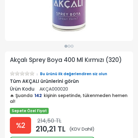
Akçalı Sprey Boya 400 Ml Kırmızı (320)
Bu ürünü ilk değerlendiren siz olun
Tüm AKÇALI ürünlerini görün
Ürün Kodu
AKÇA000020
🔥 Şuanda
142
kişinin sepetinde, tükenmeden hemen
al!
Sepete Özel Fiyat
214,50 TL
%2
210,21 TL
(KDV Dahil)