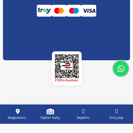
What
What
Mağazamız
Toptan Satış
Sepetim
Giriş yap