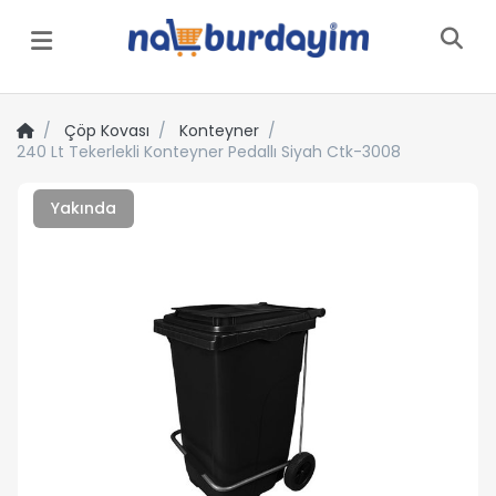
Menü
Çöp Kovası
Konteyner
240 Lt Tekerlekli Konteyner Pedallı Siyah Ctk-3008
Yakında