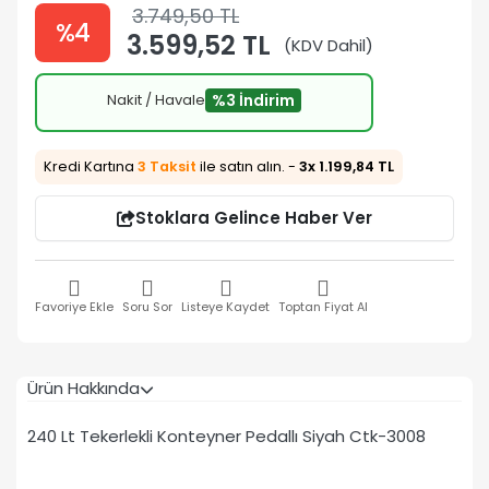
3.749,50 TL
%4
3.599,52 TL
(KDV Dahil)
Nakit / Havale
%3 İndirim
Kredi Kartına
3 Taksit
ile satın alın. -
3x 1.199,84 TL
Stoklara Gelince Haber Ver
Favoriye Ekle
Soru Sor
Listeye Kaydet
Toptan Fiyat Al
Ürün Hakkında
240 Lt Tekerlekli Konteyner Pedallı Siyah Ctk-3008