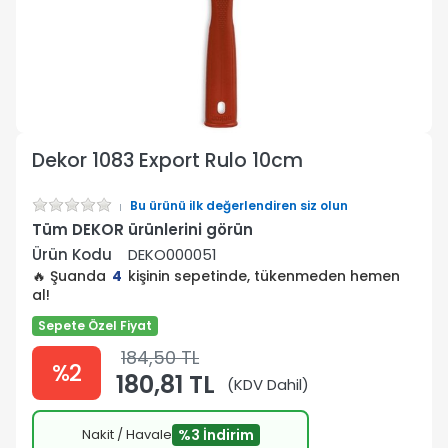
Dekor 1083 Export Rulo 10cm
Bu ürünü ilk değerlendiren siz olun
Tüm DEKOR ürünlerini görün
Ürün Kodu
DEKO000051
🔥 Şuanda
4
kişinin sepetinde, tükenmeden hemen
al!
Sepete Özel Fiyat
184,50 TL
%2
180,81 TL
(KDV Dahil)
Nakit / Havale
%3 İndirim