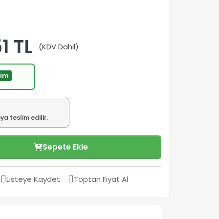
1 TL
(KDV Dahil)
rim
a teslim edilir.
Sepete Ekle
Listeye Kaydet
Toptan Fiyat Al