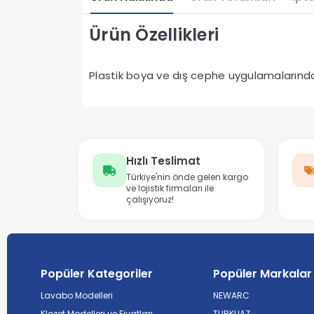
Ürün Özellikleri
Plastik boya ve dış cephe uygulamalarında k
Hızlı Teslimat
Türkiye'nin önde gelen kargo
ve lojistik firmaları ile
çalışıyoruz!
Popüler Kategoriler
Popüler Markalar
Lavabo Modelleri
NEWARC
Klozet Modelleri ve Fiyatları
TURKUAZ