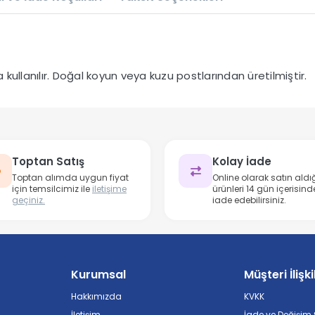
ullanılır. Doğal koyun veya kuzu postlarından üretilmiştir.
Toptan Satış
Kolay İade
Toptan alımda uygun fiyat
Online olarak satın aldığ
için temsilcimiz ile
iletişime
ürünleri 14 gün içerisind
geçiniz.
iade edebilirsiniz.
Kurumsal
Müşteri İlişki
Hakkımızda
KVKK
İletişim
İade ve Değişim Ş