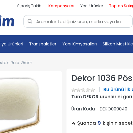
Sipariş Takibi
Kampanyalar
Yeni Ürünler
Toptan Satış
fiye Ürünleri
Transpaletler
Yapı Kimyasalları
Silikon Mastikle
steki Rulo 25cm
Dekor 1036 Pös
Bu ürünü ilk
Tüm DEKOR ürünlerini gör
Ürün Kodu
DEKO000040
🔥 Şuanda
9
kişinin sepe