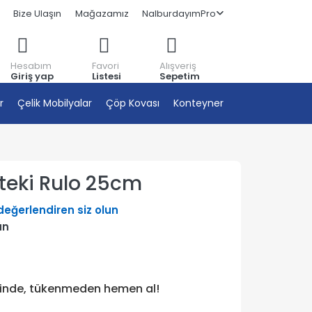
Bize Ulaşın
Mağazamız
NalburdayımPro
Hesabım
Favori
Alışveriş
Giriş yap
Listesi
Sepetim
r
Çelik Mobilyalar
Çöp Kovası
Konteyner
teki Rulo 25cm
 değerlendiren siz olun
ün
tinde, tükenmeden hemen al!