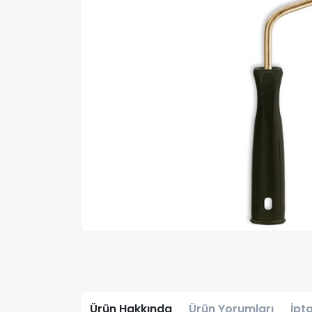
Ürün Hakkında
Ürün Yorumları
İpta