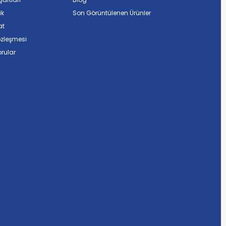
ik
Son Görüntülenen Ürünler
at
özleşmesi
rular