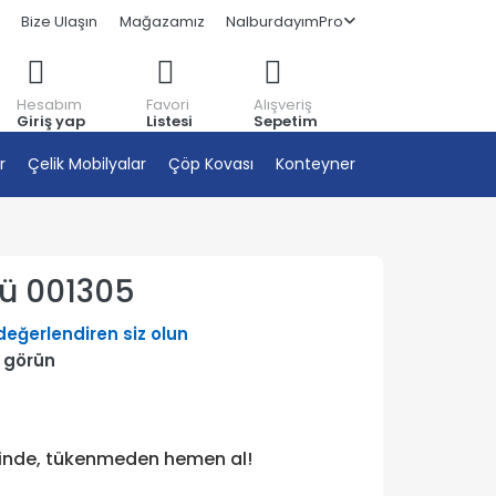
Bize Ulaşın
Mağazamız
NalburdayımPro
Hesabım
Favori
Alışveriş
Giriş yap
Listesi
Sepetim
r
Çelik Mobilyalar
Çöp Kovası
Konteyner
lü 001305
 değerlendiren siz olun
i görün
tinde, tükenmeden hemen al!