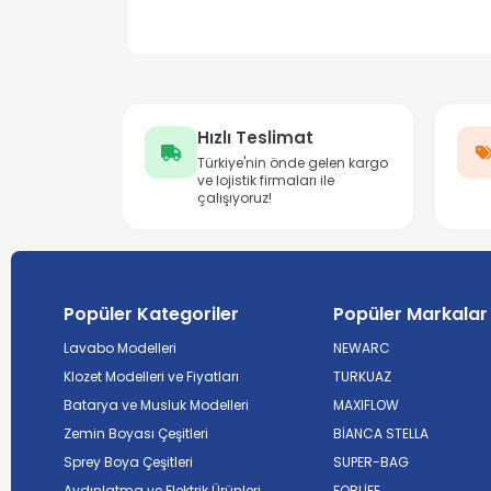
Hızlı Teslimat
Türkiye'nin önde gelen kargo
ve lojistik firmaları ile
çalışıyoruz!
Popüler Kategoriler
Popüler Markalar
Lavabo Modelleri
NEWARC
Klozet Modelleri ve Fiyatları
TURKUAZ
Batarya ve Musluk Modelleri
MAXIFLOW
Zemin Boyası Çeşitleri
BİANCA STELLA
Sprey Boya Çeşitleri
SUPER-BAG
Aydınlatma ve Elektrik Ürünleri
FORLİFE