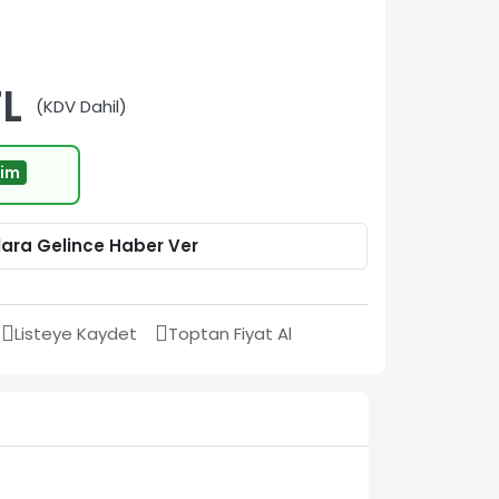
TL
(KDV Dahil)
rim
lara Gelince Haber Ver
Listeye Kaydet
Toptan Fiyat Al