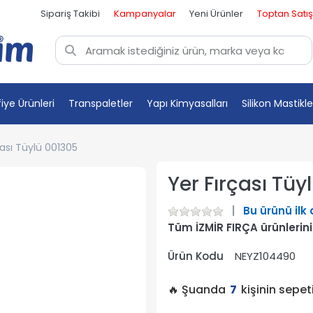
Sipariş Takibi
Kampanyalar
Yeni Ürünler
Toptan Satış
fiye Ürünleri
Transpaletler
Yapı Kimyasalları
Silikon Mastikle
çası Tüylü 001305
Yer Fırçası Tüy
Bu ürünü ilk
Tüm İZMİR FIRÇA ürünlerin
Ürün Kodu
NEYZ104490
🔥 Şuanda
7
kişinin sepe