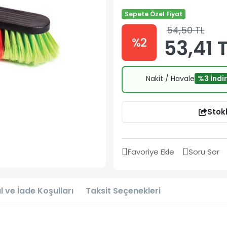
Sepete Özel Fiyat
54,50 TL
%2
53,41 
Nakit / Havale
%3 İndi
Stok
Favoriye Ekle
Soru Sor
l ve İade Koşulları
Taksit Seçenekleri