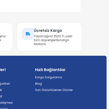
Ücretsiz Kargo
ınız
Yapacağınız 2500 TL üzeri
e
tüm alışverişlerde kargo
bedava.
leri
Hızlı Bağlantılar
Kargo Sorgulama
artları
Blog
ik
Son Görüntülenen Ürünler
at
özleşmesi
rular