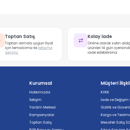
Toptan Satış
Kolay İade
Toptan alımda uygun fiyat
Online olarak satın aldığ
için temsilcimiz ile
iletişime
ürünleri 14 gün içerisind
geçiniz.
iade edebilirsiniz.
Kurumsal
Müşteri İlişki
Hakkımızda
KVKK
İletişim
İade ve Değişim Ş
Yardım Merkezi
Gizlilik ve Güvenl
Kampanyalar
Kargo ve Teslim
Toptan Satış
Mesafeli Satış S
B2B Başvuru Formu
Sıkça Sorulan So