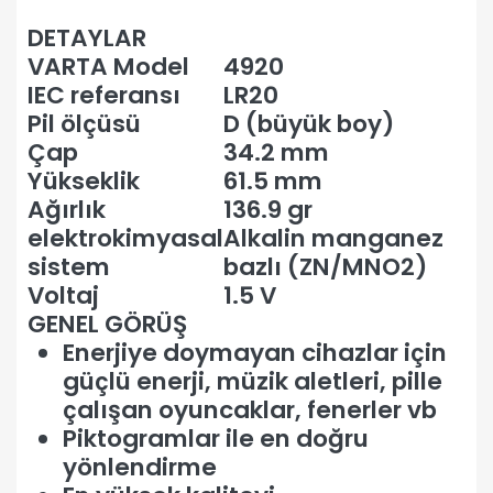
DETAYLAR
VARTA Model
4920
IEC referansı
LR20
Pil ölçüsü
D (büyük boy)
Çap
34.2 mm
Yükseklik
61.5 mm
Ağırlık
136.9 gr
elektrokimyasal
Alkalin manganez
sistem
bazlı (ZN/MNO2)
Voltaj
1.5 V
GENEL GÖRÜŞ
Enerjiye doymayan cihazlar için
güçlü enerji, müzik aletleri, pille
çalışan oyuncaklar, fenerler vb
Piktogramlar ile en doğru
yönlendirme