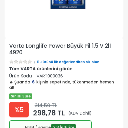
Varta Longlife Power Büyük Pil 1.5 V 2lİ
4920
Bu ürünü ilk değerlendiren siz olun
Tüm VARTA ürünlerini görün
Ürün Kodu
VART000036
🔥 Şuanda
6
kişinin sepetinde, tükenmeden hemen
al!
Sınırlı Süre
314,50 TL
%5
298,78 TL
(KDV Dahil)
Nakit / Havale
%3 İndirim