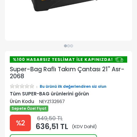
Super-Bag Raflı Takım Çantası 21'' Asr-
2068
Bu ürünü ilk değerlendiren siz olun
Tüm SUPER-BAG ürünlerini görün
Ürün Kodu
NEYZ132667
Sepete Özel Fiyat
649,50 TL
%2
636,51 TL
(KDV Dahil)