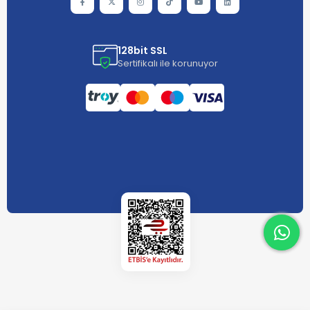
128bit SSL
Sertifikalı ile korunuyor
What
What