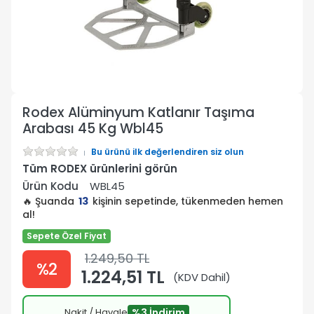
Rodex Alüminyum Katlanır Taşıma
Arabası 45 Kg Wbl45
Bu ürünü ilk değerlendiren siz olun
Tüm RODEX ürünlerini görün
Ürün Kodu
WBL45
🔥 Şuanda
13
kişinin sepetinde, tükenmeden hemen
al!
Sepete Özel Fiyat
1.249,50 TL
%2
1.224,51 TL
(KDV Dahil)
Nakit / Havale
%3 İndirim