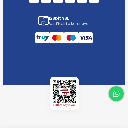
128bit SSL
Sertifikalı ile korunuyor
What
What