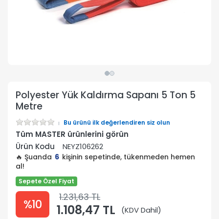
Polyester Yük Kaldırma Sapanı 5 Ton 5
Metre
Bu ürünü ilk değerlendiren siz olun
Tüm MASTER ürünlerini görün
Ürün Kodu
NEYZ106262
🔥 Şuanda
6
kişinin sepetinde, tükenmeden hemen
al!
Sepete Özel Fiyat
1.231,63 TL
%10
1.108,47 TL
(KDV Dahil)