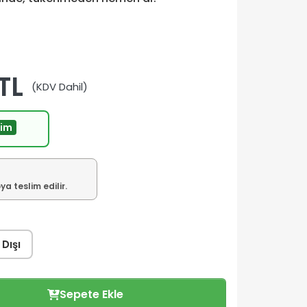
TL
(KDV Dahil)
rim
a teslim edilir.
 Dışı
Sepete Ekle