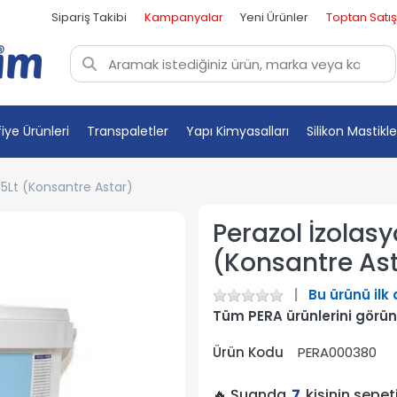
Sipariş Takibi
Kampanyalar
Yeni Ürünler
Toptan Satış
fiye Ürünleri
Transpaletler
Yapı Kimyasalları
Silikon Mastikle
7.5Lt (Konsantre Astar)
Perazol İzolasy
(Konsantre As
Bu ürünü ilk
Tüm PERA ürünlerini görün
Ürün Kodu
PERA000380
🔥 Şuanda
7
kişinin sepe