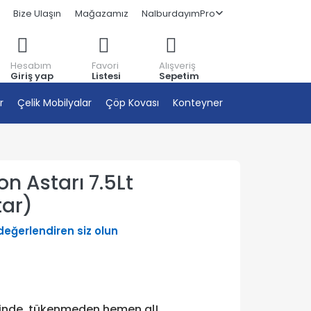
Bize Ulaşın
Mağazamız
NalburdayımPro
Hesabım
Favori
Alışveriş
Giriş yap
Listesi
Sepetim
r
Çelik Mobilyalar
Çöp Kovası
Konteyner
on Astarı 7.5Lt
tar)
 değerlendiren siz olun
tinde, tükenmeden hemen al!