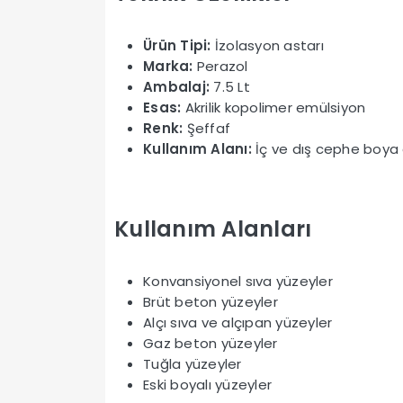
Ürün Tipi:
İzolasyon astarı
Marka:
Perazol
Ambalaj:
7.5 Lt
Esas:
Akrilik kopolimer emülsiyon
Renk:
Şeffaf
Kullanım Alanı:
İç ve dış cephe boya a
Kullanım Alanları
Konvansiyonel sıva yüzeyler
Brüt beton yüzeyler
Alçı sıva ve alçıpan yüzeyler
Gaz beton yüzeyler
Tuğla yüzeyler
Eski boyalı yüzeyler