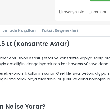
Favoriye Ekle
Soru Sor
l ve İade Koşulları
Taksit Seçenekleri
.5 Lt (Konsantre Astar)
polimer emülsiyon esaslı, şeffaf ve konsantre yapıya sahip pr
yin emiciliğini dengeleyerek son kat boyanın yüzeye daha g
lerek ekonomik kullanım sunar. Özellikle sıva, beton, alçıpa
iciliğini azaltarak boya tüketimini düşürür ve daha homojen
ı Ne İşe Yarar?