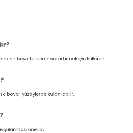
lır?
k ve boya tutunmasını artırmak için kullanılır.
r?
i boyalı yüzeylerde kullanılabilir.
r?
 uygulanması önerilir.