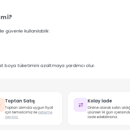
r mi?
güvenle kullanılabilir.
at boya tüketimini azaltmaya yardımcı olur.
Toptan Satış
Kolay İade
Toptan alımda uygun fiyat
Online olarak satın aldığ
için temsilcimiz ile
iletişime
ürünleri 14 gün içerisind
geçiniz.
iade edebilirsiniz.