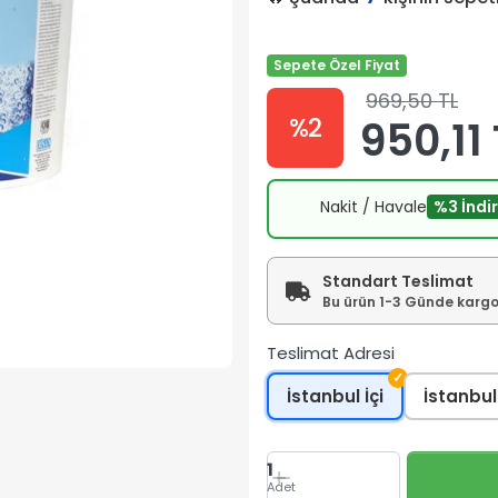
Sepete Özel Fiyat
969,50 TL
%2
950,11 
Nakit / Havale
%3 İndi
Standart Teslimat
Bu ürün 1-3 Günde kargoy
Teslimat Adresi
✓
İstanbul İçi
İstanbul
1
Adet