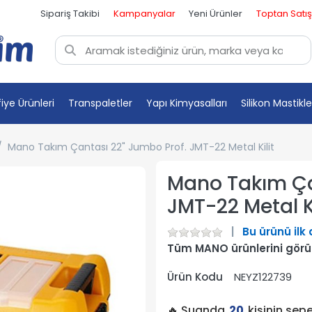
Sipariş Takibi
Kampanyalar
Yeni Ürünler
Toptan Satış
fiye Ürünleri
Transpaletler
Yapı Kimyasalları
Silikon Mastikle
Mano Takım Çantası 22" Jumbo Prof. JMT-22 Metal Kilit
Mano Takım Ça
JMT-22 Metal Ki
Bu ürünü ilk
Tüm MANO ürünlerini gör
Ürün Kodu
NEYZ122739
🔥 Şuanda
20
kişinin sep