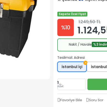
Sepete Özel Fiyat
1.249,50 TL
%10
1.124,5
Nakit / Havale
%3 İndi
Teslimat Adresi
✓
İstanbul İçi
İstanbul
1
Adet
Favoriye Ekle
Soru Sor