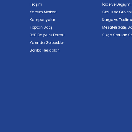
İletişim
İade ve Değişim Ş
Yardım Merkezi
Gizlilik ve Güvenl
Kampanyalar
Kargo ve Teslim
Toptan Satış
Mesafeli Satış S
B2B Başvuru Formu
Sıkça Sorulan So
Yakında Gelecekler
Banka Hesapları