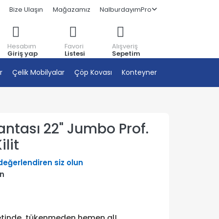
Bize Ulaşın
Mağazamız
NalburdayımPro
Hesabım
Favori
Alışveriş
Giriş yap
Listesi
Sepetim
r
Çelik Mobilyalar
Çöp Kovası
Konteyner
ntası 22" Jumbo Prof.
lit
 değerlendiren siz olun
ün
etinde, tükenmeden hemen al!