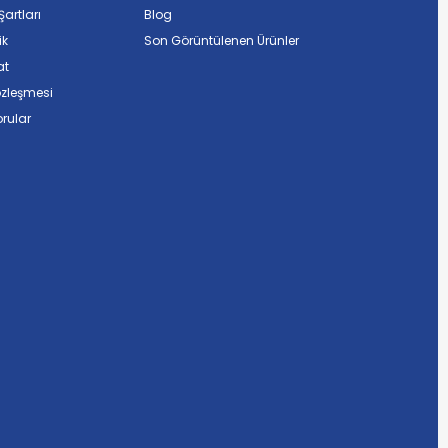
artları
Blog
ik
Son Görüntülenen Ürünler
at
özleşmesi
rular