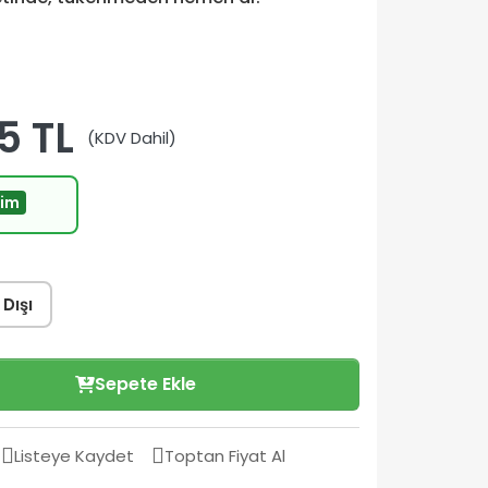
5 TL
(KDV Dahil)
rim
 Dışı
Sepete Ekle
Listeye Kaydet
Toptan Fiyat Al