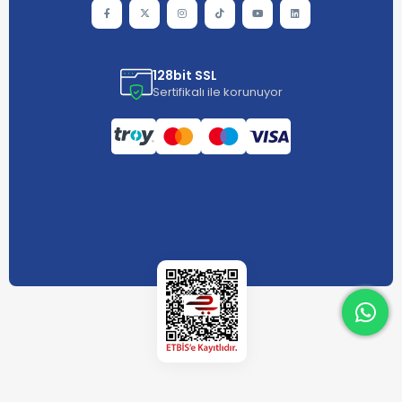
128bit SSL
Sertifikalı ile korunuyor
What
What