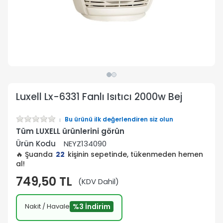
Luxell Lx-6331 Fanlı Isıtıcı 2000w Bej
Bu ürünü ilk değerlendiren siz olun
Tüm LUXELL ürünlerini görün
Ürün Kodu
NEYZ134090
🔥 Şuanda
22
kişinin sepetinde, tükenmeden hemen
al!
749,50 TL
(KDV Dahil)
Nakit / Havale
%3 İndirim