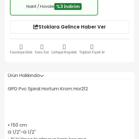
Nakit / Havale
%3 İndirim
Stoklara Gelince Haber Ver
Favoriye Ekle
Soru Sor
Listeye Kaydet
Toptan Fiyat Al
Ürün Hakkında
GPD Pvc Spiral Hortum Krom Hor212
• 150 cm
G 1/2"-G 1/2"