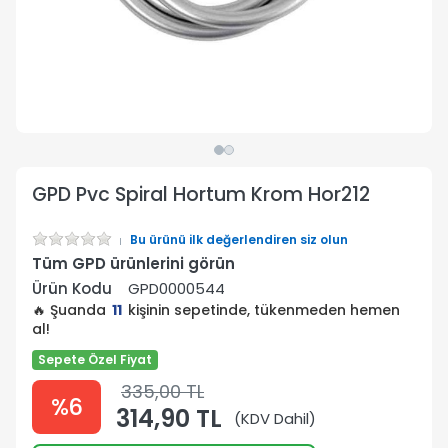
GPD Pvc Spiral Hortum Krom Hor212
Bu ürünü ilk değerlendiren siz olun
Tüm GPD ürünlerini görün
Ürün Kodu
GPD0000544
🔥 Şuanda
11
kişinin sepetinde, tükenmeden hemen
al!
Sepete Özel Fiyat
335,00 TL
%6
314,90 TL
(KDV Dahil)