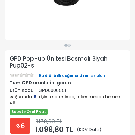
GPD Pop-up Ünitesi Basmalı Siyah
Pup02-s
Bu ürünü ilk değerlendiren siz olun
Tüm GPD ürünlerini görün
Ürün Kodu
GPD0000551
🔥 Şuanda
8
kişinin sepetinde, tükenmeden hemen
al!
Sepete Özel Fiyat
1.170,00 TL
%6
1.099,80 TL
(KDV Dahil)