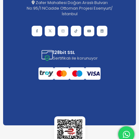
Zafer Mahallesi Doğan Araslı Bulvarı
No:95/1 NCadde Ottoman Projesi Esenyurt/
İstanbul
128bit SSL
Sertifikalı ile korunuyor
What
What