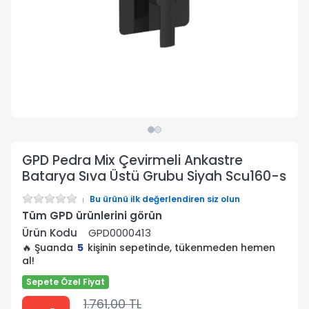
GPD Pedra Mix Çevirmeli Ankastre
Batarya Sıva Üstü Grubu Siyah Scu160-s
Bu ürünü ilk değerlendiren siz olun
Tüm GPD ürünlerini görün
Ürün Kodu
GPD0000413
🔥 Şuanda
5
kişinin sepetinde, tükenmeden hemen
al!
Sepete Özel Fiyat
1.761,00 TL