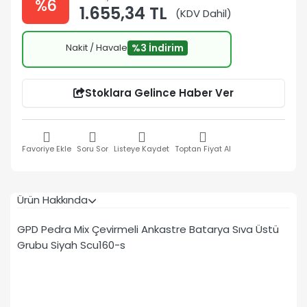
%6
1.655,34 TL
(KDV Dahil)
Nakit / Havale
%3 İndirim
Stoklara Gelince Haber Ver
Favoriye Ekle
Soru Sor
Listeye Kaydet
Toptan Fiyat Al
Ürün Hakkında
GPD Pedra Mix Çevirmeli Ankastre Batarya Sıva Üstü
Grubu Siyah Scu160-s