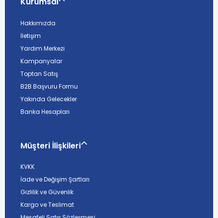
Kurumsal
Hakkımızda
İletişim
Yardım Merkezi
Kampanyalar
Toptan Satış
B2B Başvuru Formu
Yakında Gelecekler
Banka Hesapları
Müşteri İlişkileri
KVKK
İade ve Değişim Şartları
Gizlilik ve Güvenlik
Kargo ve Teslimat
Mesafeli Satış Sözleşmesi