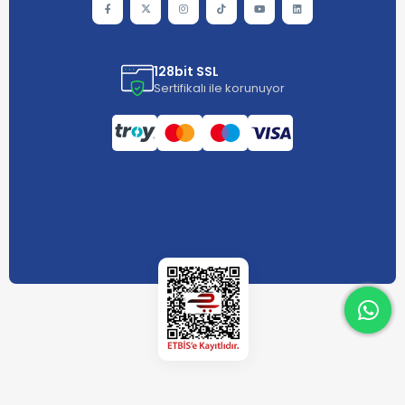
128bit SSL
Sertifikalı ile korunuyor
What
What