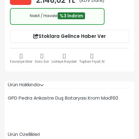
2.146,02 TL
(KDV Dahil)
Nakit / Havale
%3 İndirim
Stoklara Gelince Haber Ver
Favoriye Ekle
Soru Sor
Listeye Kaydet
Toptan Fiyat Al
Ürün Hakkında
GPD Pedra Ankastre Duş Bataryası Krom Mad160
Ürün Özellikleri