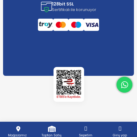
128bit SSL
Sertifikalı ile korunuyor
What
What
Mağazamız
Toptan Satış
Sepetim
Giriş yap