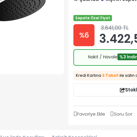
Sepete Özel Fiyat
3.641,00 TL
%6
3.422,
Nakit / Havale
%3 İndi
Kredi Kartına
3 Taksit
ile satın 
Stok
Favoriye Ekle
Soru Sor