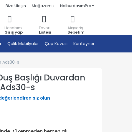
Bize Ulaşın
Mağazamız
NalburdayımPro
Hesabım
Favori
Alışveriş
Giriş yap
Listesi
Sepetim
r
Çelik Mobilyalar
Çöp Kovası
Konteyner
h Ads30-s
Duş Başlığı Duvardan
 Ads30-s
 değerlendiren siz olun
tinde, tükenmeden hemen al!