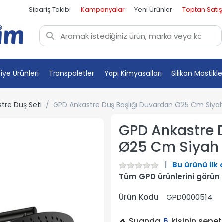
Sipariş Takibi
Kampanyalar
Yeni Ürünler
Toptan Satış
fiye Ürünleri
Transpaletler
Yapı Kimyasalları
Silikon Mastikle
tre Duş Seti
GPD Ankastre Duş Başlığı Duvardan Ø25 Cm Siya
GPD Ankastre 
Ø25 Cm Siyah
Bu ürünü ilk
Tüm GPD ürünlerini görün
Ürün Kodu
GPD0000514
🔥 Şuanda
6
kişinin sepe