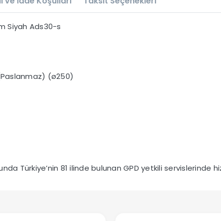
l ve İade Koşulları
Taksit Seçenekleri
Cm Siyah Ads30-s
 (Paslanmaz) (ø250)
da Türkiye’nin 81 ilinde bulunan GPD yetkili servislerinde hiz