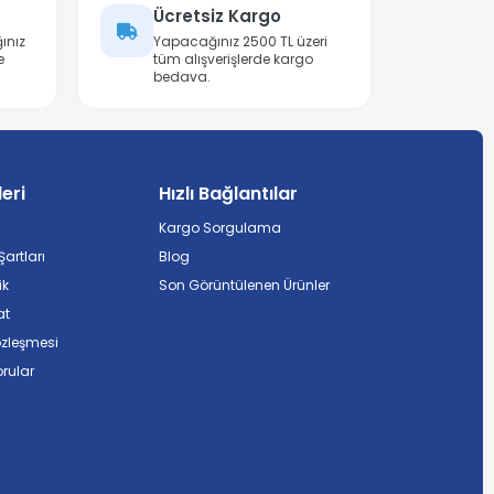
Ücretsiz Kargo
ınız
Yapacağınız 2500 TL üzeri
e
tüm alışverişlerde kargo
bedava.
leri
Hızlı Bağlantılar
Kargo Sorgulama
artları
Blog
ik
Son Görüntülenen Ürünler
at
özleşmesi
rular