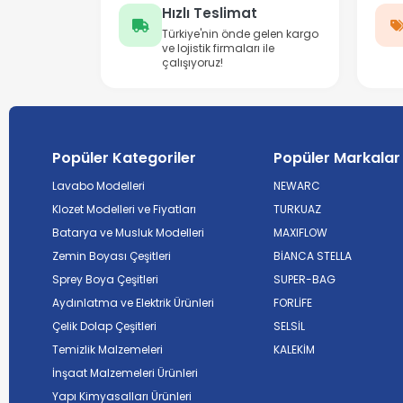
Hızlı Teslimat
Türkiye'nin önde gelen kargo
ve lojistik firmaları ile
çalışıyoruz!
Popüler Kategoriler
Popüler Markalar
Lavabo Modelleri
NEWARC
Klozet Modelleri ve Fiyatları
TURKUAZ
Batarya ve Musluk Modelleri
MAXIFLOW
Zemin Boyası Çeşitleri
BİANCA STELLA
Sprey Boya Çeşitleri
SUPER-BAG
Aydınlatma ve Elektrik Ürünleri
FORLİFE
Çelik Dolap Çeşitleri
SELSİL
Temizlik Malzemeleri
KALEKİM
İnşaat Malzemeleri Ürünleri
Yapı Kimyasalları Ürünleri