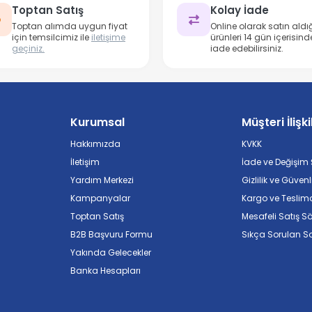
Toptan Satış
Kolay İade
Toptan alımda uygun fiyat
Online olarak satın aldığ
için temsilcimiz ile
iletişime
ürünleri 14 gün içerisind
geçiniz.
iade edebilirsiniz.
Kurumsal
Müşteri İlişki
Hakkımızda
KVKK
İletişim
İade ve Değişim Ş
Yardım Merkezi
Gizlilik ve Güvenl
Kampanyalar
Kargo ve Teslim
Toptan Satış
Mesafeli Satış S
B2B Başvuru Formu
Sıkça Sorulan So
Yakında Gelecekler
Banka Hesapları