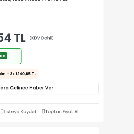
54 TL
(KDV Dahil)
rim
alın. -
3x 1.140,85 TL
lara Gelince Haber Ver
Listeye Kaydet
Toptan Fiyat Al