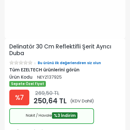
Delinatör 30 Cm Reflektifli Şerit Ayrıcı
Duba
Bu ürünü ilk değerlendiren siz olun
Tüm EZELTECH ürünlerini görün
Ürün Kodu
NEYZ137925
Sepete Özel Fiyat
269,50 TL
%7
250,64 TL
(KDV Dahil)
Nakit / Havale
%3 İndirim