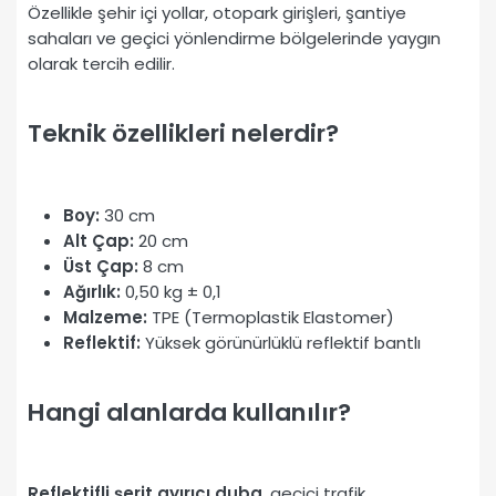
Özellikle şehir içi yollar, otopark girişleri, şantiye
sahaları ve geçici yönlendirme bölgelerinde yaygın
olarak tercih edilir.
Teknik özellikleri nelerdir?
Boy:
30 cm
Alt Çap:
20 cm
Üst Çap:
8 cm
Ağırlık:
0,50 kg ± 0,1
Malzeme:
TPE (Termoplastik Elastomer)
Reflektif:
Yüksek görünürlüklü reflektif bantlı
Hangi alanlarda kullanılır?
Reflektifli şerit ayırıcı duba
, geçici trafik