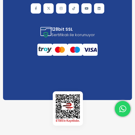
128bit SSL
Sertifikalı ile korunuyor
What
What