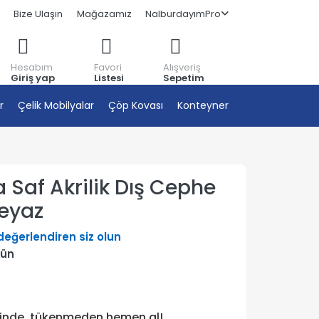
Bize Ulaşın
Mağazamız
NalburdayımPro
Hesabım
Favori
Alışveriş
Giriş yap
Listesi
Sepetim
r
Çelik Mobilyalar
Çöp Kovası
Konteyner
 Saf Akrilik Dış Cephe
Beyaz
 değerlendiren siz olun
rün
tinde, tükenmeden hemen al!