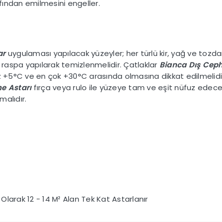
ından emilmesini engeller.
ar
uygulaması yapılacak yüzeyler; her türlü kir, yağ ve tozdan,
r raspa yapılarak temizlenmelidir. Çatlaklar
Bianca Dış Ce
az +5°C ve en çok +30°C arasında olmasına dikkat edilmelidi
he Astarı
fırça veya rulo ile yüzeye tam ve eşit nüfuz edece
alıdır.
 Olarak 12 - 14 M² Alan Tek Kat Astarlanır