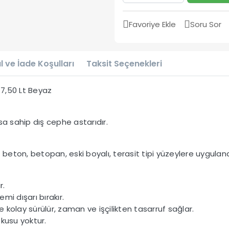
Favoriye Ekle
Soru Sor
l ve İade Koşulları
Taksit Seçenekleri
 7,50 Lt Beyaz
nsa sahip dış cephe astarıdır.
üt beton, betopan, eski boyalı, terasit tipi yüzeylere uygulanab
r.
mi dışarı bırakır.
kolay sürülür, zaman ve işçilikten tasarruf sağlar.
kusu yoktur.