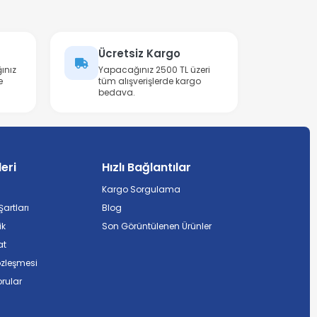
Ücretsiz Kargo
ınız
Yapacağınız 2500 TL üzeri
e
tüm alışverişlerde kargo
bedava.
leri
Hızlı Bağlantılar
Kargo Sorgulama
artları
Blog
ik
Son Görüntülenen Ürünler
at
özleşmesi
rular