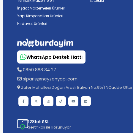
Temizlik Malzemeleri
KALEKİM
İnşaat Malzemeleri Ürünleri
Yapı Kimyasalları Ürünleri
Hırdavat Ürünleri
WhatsApp Destek Hattı
0850 888 34 27
siparis@neyzenyapi.com
Zafer Mahallesi Doğan Araslı Bulvarı No:95/1 NCadde Ottom
128bit SSL
Sertifikalı ile korunuyor