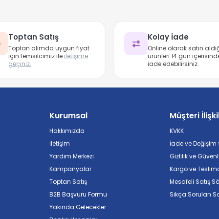
Toptan Satış
Kolay İade
Toptan alımda uygun fiyat
Online olarak satın aldığ
için temsilcimiz ile
iletişime
ürünleri 14 gün içerisind
geçiniz.
iade edebilirsiniz.
Kurumsal
Müşteri İlişki
Hakkımızda
KVKK
İletişim
İade ve Değişim Ş
Yardım Merkezi
Gizlilik ve Güvenl
Kampanyalar
Kargo ve Teslim
Toptan Satış
Mesafeli Satış S
B2B Başvuru Formu
Sıkça Sorulan So
Yakında Gelecekler