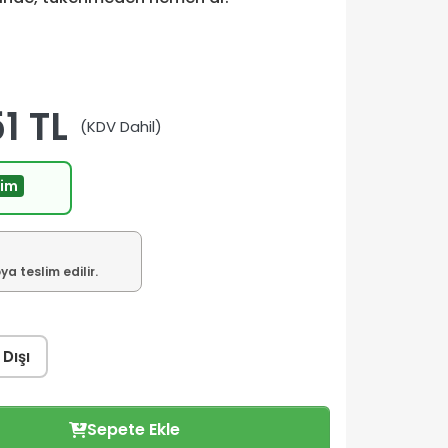
1 TL
(KDV Dahil)
rim
a teslim edilir.
 Dışı
Sepete Ekle