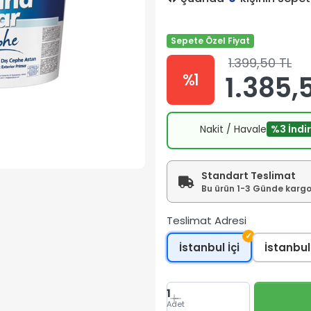
Sepete Özel Fiyat
1.399,50 TL
%1
1.385,5
Nakit / Havale
%3 İndi
Standart Teslimat
Bu ürün 1-3 Günde kargoy
Teslimat Adresi
✓
İstanbul İçi
İstanbul
1
Adet